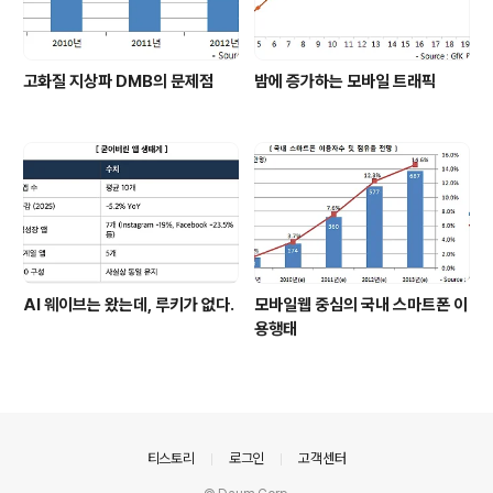
고화질 지상파 DMB의 문제점
밤에 증가하는 모바일 트래픽
AI 웨이브는 왔는데, 루키가 없다.
모바일웹 중심의 국내 스마트폰 이
용행태
의안내
티스토리
로그인
고객센터