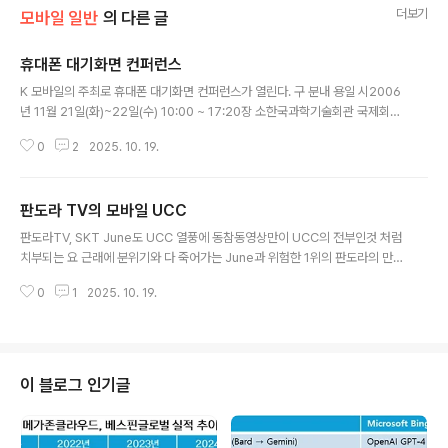
더보기
모바일 일반
의 다른 글
휴대폰 대기화면 컨퍼런스
글 내용
K 모바일의 주최로 휴대폰 대기화면 컨퍼런스가 열린다. 구 분내 용일 시2006
년 11월 21일(화)~22일(수) 10:00 ~ 17:20장 소한국과학기술회관 국제회의
실오시는 길 참가비ㆍ사전결제: 16만5천원(VAT포함)ㆍ현장결제: 18만7천원
0
2
2025. 10. 19.
(VAT포함)ㆍ중식 및 교재 무료제공* 사전등록기간은 11월 20일(월)까지 입니
다.컨퍼런스에 나오는 기업에야 거의 비슷하긴 하지만 주제가 명확한 만큼 재미
가 있으리라 생각된다.가격이 가격이니 만큼 개인이 가기는 힘들 것이고, 회사
판도라 TV의 모바일 UCC
에서 보내주는 사람만 갈 수 있을 듯.자세한 내용은 여기를 클릭하면 볼 수 있다.
글 내용
* 2006/11/06 10:46에 작성한 글의 백업본입니다.
판도라TV, SKT June도 UCC 열풍에 동참동영상만이 UCC의 전부인것 처럼
치부되는 요 근래에 분위기와 다 죽어가는 June과 위험한 1위의 판도라의 만남
이 뭘 의미할지 모르겠다.June의 실패 원인을 생각해보면 이러한 서비스는 아
0
1
2025. 10. 19.
무런 의미가 없다는 것을 누구보다 SKT 스스로가 잘 알고 있을텐데, 아직도 이
런걸 내 놓는 걸 보면 June에 대한 미련인지 아직도 정신을 못차린건지 잘 모르
겠다.차라리 특번 따서 폰으로 직접 동영상을 올리는 서비스나 고민할 것이지..
아직도 USB 케이블로 의지하는 주제에...일반 라면에 녹차 가루 몇개 뿌려서 웰
빙 라면이라고 팔아대던 마케팅을 흉내내는건지 왜 이리 UCC란 단어를 들먹이
이 블로그 인기글
는 곳이 이렇게 많은지..아무리 봐도 쓸데 없는 서비스이다.June! 언제 정신
차..