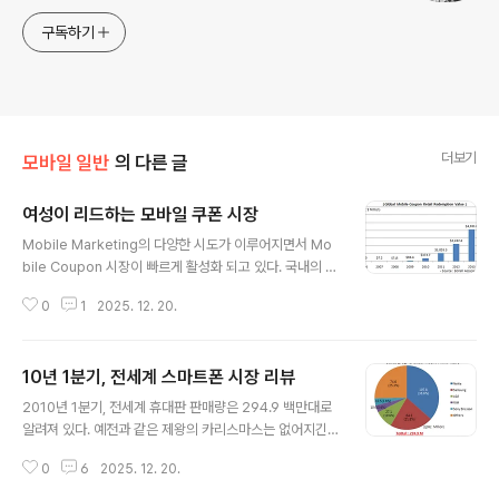
구독하기
더보기
모바일 일반
의 다른 글
여성이 리드하는 모바일 쿠폰 시장
글 내용
Mobile Marketing의 다양한 시도가 이루어지면서 Mo
bile Coupon 시장이 빠르게 활성화 되고 있다. 국내의 경
우 Offline 쿠폰 시장도 주목받지 못한게 사실이지만, 스마
0
1
2025. 12. 20.
트폰을 통한 쿠폰의 다양한 전달방식(Mobile Tagging,
블루투스, RFID, Mobile Web, Apps, Push 등)이 발전
하면서 모바일 쿠폰만큼은 다른 방향으로 진행되리라 기대
10년 1분기, 전세계 스마트폰 시장 리뷰
받고 있다. 최근 발표된 Borrell Associates 보고서에
글 내용
따르면 모바일 쿠폰 시장은 급성장하고 있다. 2007년과 2
2010년 1분기, 전세계 휴대판 판매량은 294.9 백만대로
008년에 다소 주춤하더니 2009년부터 본격적인 시동을
알려져 있다. 예전과 같은 제왕의 카리스마스는 없어지긴
하여 2010년 373.7 M 달러, 2014년 6,598.5 M 달러
했지만 Nokia는 전체 시장의 36.6%를 차지하여 여전히
서비스 시장 규모를 이룰 것으로 보고 되었다. 이러한 모바
0
6
2025. 12. 20.
1위를 유지하고 있으며, 2위 21.8%의 삼성, 3위 10.6%
일 쿠폰 시장은 ..
의 LGE 등이 뒤를 이었다.항상 Top5 안에 들었던 Motor