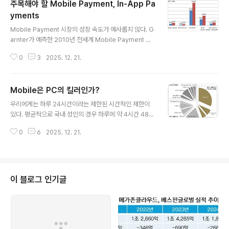
주목해야 할 Mobile Payment, In-App Pa
yments
글 내용
Mobile Payment 시장의 성장 속도가 예사롭지 않다. G
arnter가 예측한 2010년 전세계 Mobile Payment 사
용자는 108.6 Million 이다. 이는 2009년대비 54.5%가
0
3
2025. 12. 21.
증가한 수치이며, 전체 모바일폰 사용자의 2.1%에 해당된
다. 지역별 사용자 추이를 보면 Asia/Pacific 지역이 전체
를 리드하는 것을 알 수 있다.Asia/Pacific는 전체 모바일
Mobile은 PC의 킬러인가?
사용자의 2.6%에 해당하는 62.8 Million, EMEA(Easte
글 내용
rn Europe, Middle East, Africa)는 2.1%에 해당하는
우리에게는 하루 24시간이라는 제한된 시간적인 제한이
27.1 Million, 북미 시장은 1.1%에 해당하는 3.65 Million
있다. 평균적으로 국내 성인의 경우 하루에 약 4시간 48분
이 2010년에 Mobile Payment를 사용할 것으로 예측되
정도를 여가시간으로 사용하는 것으로 조사되었다. 흔히,
었다. Mobile Pa..
0
6
2025. 12. 21.
서비스 사업자와 Device는 여가시간 중의 Time Line 안
에서 경쟁구도로 인식되어 서로간의 Killer로서 비유되고
는 한다. 최근 자주 거론되는 것 중에 하나가 'Mobile은 P
C의 킬러가 될 것이다'라는 것이다. 이런 주장을 하는 저명
한 분들은 너무나 많은데, 대표적인 몇분을 거론해보자면
이 블로그 인기글
아래와 같다. "The personal computer as we know
it will soon be dead, replaced by rapidly growin
g demand for smart mobile devices, according
..