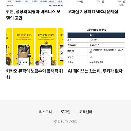
뤼튼, 성장의 외형과 비즈니스 모
고화질 지상파 DMB의 문제점
델의 고민
카카오 뮤직의 노림수와 잠재적 위
AI 웨이브는 왔는데, 루키가 없다.
험
의안내
티스토리
로그인
고객센터
© Daum Corp.