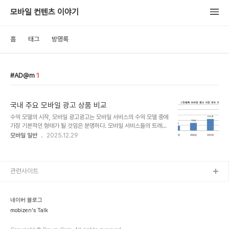
모바일 컨텐츠 이야기
홈
태그
방명록
AD@m
1
국내 주요 모바일 광고 상품 비교
수익 모델의 시작, 모바일 광고광고는 모바일 서비스의 수익 모델 중에
가장 기본적인 형태가 될 것임은 분명하다. 모바일 서비스들의 트래픽
이 증가하면서 자연스레 모바일 광고 시장도 빠르게 커지고 있다. 스트
모바일 일반
2025.12.29
라베이스 보고서에 의하면 전세계 모바일 광고 시장의 규모는 지난해
(2009년) 73억 8천만 달러로 집계되었으며, 2012년까지 연평균
53%의 성장율을 보일 것으로 예상되고 있다. 해당 보고서가 예상한
2012년 모바일 광고 시장 규모는 191억 5천만달러이다. 아직은
관련사이트
SMS 기반 광고가 대세모바일 광고는 SMS, WAP, Display 광고, 검
색 광고, 리치미디어, 푸쉬형 광고 등과 같이 다양한 유형으로 발전하
고 있다. 스마트폰 성장과 함께 Mobile Web내 Display 광고와 In-
네이버 블로그
Apps ..
mobizen's Talk