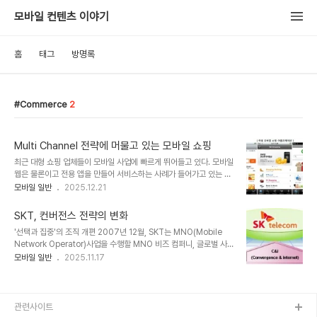
모바일 컨텐츠 이야기
홈
태그
방명록
Commerce
2
Multi Channel 전략에 머물고 있는 모바일 쇼핑
최근 대형 쇼핑 업체들이 모바일 사업에 빠르게 뛰어들고 있다. 모바일
웹은 물론이고 전용 앱을 만들어 서비스하는 사례가 들어가고 있는 것
이다. 다양한 상품들을 언제 어디서나 접할 수 있다는 것에서 사용자들
모바일 일반
2025.12.21
의 관심도 높았고, UV/PV 등의 지표들도 나쁘지 않았다.'모바일 쇼핑
과 모바일 구매는 다른 이야기'에서 이야기 했던 것처럼 소비자들의 방
SKT, 컨버전스 전략의 변화
문과 어플리케이션 다운로드수가 매출로 연결되지는 못하고 있다. 서
'선택과 집중'의 조직 개편 2007년 12월, SKT는 MNO(Mobile
비스를 담당하는 사업자 입장에서야 ROI가 맞지 않으니 답답하겠지만
Network Operator)사업을 수행할 MNO 비즈 컴퍼니, 글로벌 사
이는 너무도 당연한 결과이다. 모든 모바일 서비스가 그러하듯 그들도
업을 총괄할 글로벌 비즈 컴퍼니, 컨버전스 및 인터넷 사업을 총괄하는
모바일 일반
2025.11.17
시간이 필요하고 모바일 산업에 대한 깊은 이해를 한 후에야 제대로 된
C&I(Convergence & Internet) 비즈 컴퍼니, 전사 전략조정,
전략이 나올 수 있을 것이다.최근 PriceGrabber.com에서 발표한
SKMS(SK Management System)를 기반으로 한 인력, 시스템,
스마트폰 쇼핑 사용 행태를..
기업문화의 일관된 혁신·리소스, 관리·대외 관계 등을 지원하는
CMS(Corporate Management Support Company) 컴퍼니
관련사이트
등 4개의 CIC(Company in Company)라는 조직으로 나누어 개