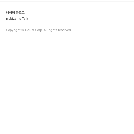
편한 적이 있다. 이로부터 1년이 지난 2008년 12월, CMS를 GMS
로 흡수하고 3개의 조직으로 재개편을 ..
네이버 블로그
mobizen's Talk
Copyright © Daum Corp. All rights reserved.