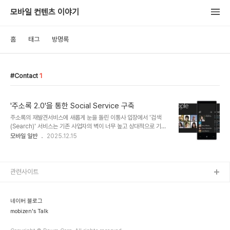
모바일 컨텐츠 이야기
홈
태그
방명록
Contact
1
'주소록 2.0'을 통한 Social Service 구축
주소록의 재발견서비스에 새롭게 눈을 돌린 이통사 입장에서 '검색
(Search)' 서비스는 기존 사업자의 벽이 너무 높고 상대적으로 기술
진입 장벽이 낮은 Social에 자연스럽게 관심이 집중되고 있다. 이러
모바일 일반
2025.12.15
한 Social 서비스의 시작은 Individual한 사용자들의 Relation을
만들어가는 것에서 시작한다.기존 웹사업자나 포탈 등에 비해
Relation을 만들어갈 수 있는 Raw Data가 부족한 이통사가 유일하
게 우위를 가지고 있는 Data가 바로 '주소록'이다. 얼마전까지 SKT
관련사이트
'티백'과 같이 백업과 같은 1차원적인 서비스에 머물렀으나,
zyb.com을 인수하여 만든 보다폰 360의 Connected Address
Book과 같은 본격적인 Social의 모습을 갖추어 가고 있다. 보다폰
네이버 블로그
36..
mobizen's Talk