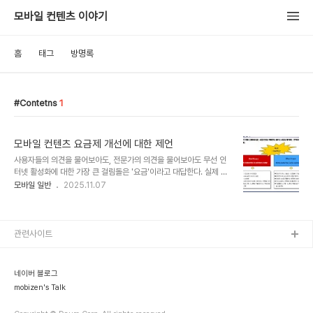
모바일 컨텐츠 이야기
홈
태그
방명록
Contetns
1
모바일 컨텐츠 요금제 개선에 대한 제언
사용자들의 의견을 물어보아도, 전문가의 의견을 물어보아도 무선 인
터넷 활성화에 대한 가장 큰 걸림돌은 '요금'이라고 대답한다. 실제 요
금이 문제인지 학습된 결과에 의한 대답인지는 모르지만 대한민국 모
모바일 일반
2025.11.07
바일의 활성화를 위해서 요금제에 대한 개선이 필요하다는 의식이 깔
려있는 것만은 사실(Fact)인 듯 하다. 모바일 CP업체에서 오랜 생활
을 해오던 mobizen이 3년전에 이 부분에 대해서 고민을 하면서 추
진한 아이템이 하나 있다. 가장 재미있게, 가장 자신있게 추진했고, 지
관련사이트
금까지 이동통신사에 제안을 해서 담당자에게 가장 좋은 반응을 받았
지만.... 가장 빠르게 접어야 했던 아이템이다. 지금까지 실패했던 아이
템들에 대해서는 나름대로 원인분석을 하여 나의 양분으로 사용하고
네이버 블로그
있지만 사실 이 아이템만큼은 왜 실패했..
mobizen's Talk