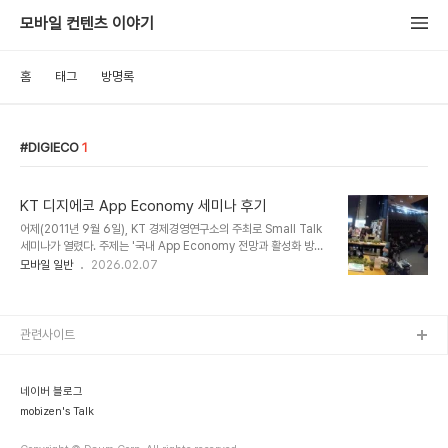
모바일 컨텐츠 이야기
홈
태그
방명록
DIGIECO
1
KT 디지에코 App Economy 세미나 후기
어제(2011년 9월 6일), KT 경제경영연구소의 주최로 Small Talk
세미나가 열렸다. 주제는 '국내 App Economy 전망과 활성화 방안
은?' 였는데 고전적인 주제를 가지고 어떤 신선한 이야기가 오갈 수 있
모바일 일반
2026.02.07
는지 궁금하였다. 패널로 @marsnine 님과 @kenu0000 님이 참
석했기 때문에 오랜만에 이야기도 나눌 겸하여 참석하였다.불행히도
40분 발제와 80분 패널토의로 진행된 이번 세미나는 개인적으로는
다소 지루한 시간이었다. 패널 토의의 주제는 너무 원론적이었으며, 오
관련사이트
가는 이야기들은 1~2년전 상태에서 벗어나지 못했다. 사회자가 준비
한 질문이 더 현실적인 이야기를 할 수 있었거나 패널 중에 저작권자나
일반 사용자가 포함되었더라면 더 재미있는 상황이 연출될 수 있었을
네이버 블로그
것이다. 위 자료..
mobizen's Talk