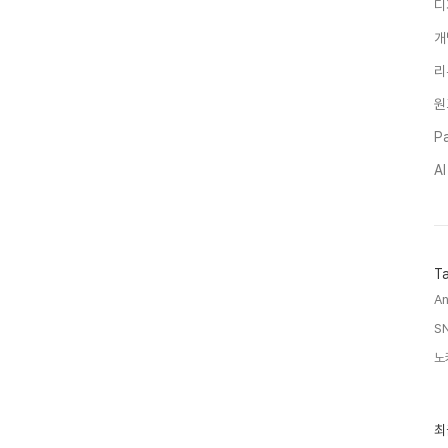
디
개
리
원
Pa
A
T
An
SN
노
최
최
근