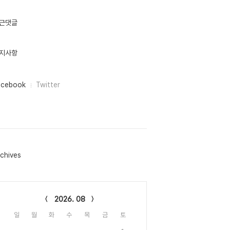
근댓글
지사항
acebook
Twitter
chives
lendar
2026. 08
일
월
화
수
목
금
토