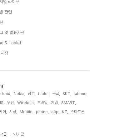
지털 라이프
발 관련
뷰
고 및 발표자료
d & Tablet
I 시장
ag
droid,
Nokia,
광고,
tablet,
구글,
SKT,
iphone,
S,
무선,
Wireless,
모바일,
게임,
SMART,
키아,
시장,
Mobile,
phone,
app,
KT,
스마트폰,
근글
인기글