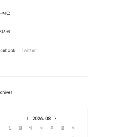
근댓글
지사항
acebook
Twitter
chives
lendar
2026. 08
일
월
화
수
목
금
토