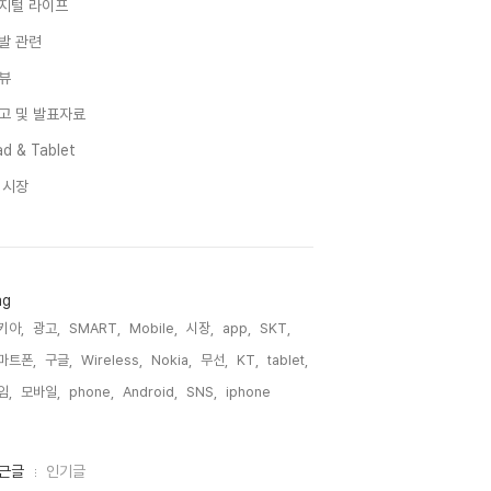
지털 라이프
발 관련
뷰
고 및 발표자료
d & Tablet
I 시장
ag
키아,
광고,
SMART,
Mobile,
시장,
app,
SKT,
마트폰,
구글,
Wireless,
Nokia,
무선,
KT,
tablet,
임,
모바일,
phone,
Android,
SNS,
iphone,
근글
인기글