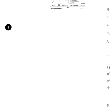
디
 한다. 바로 전문 리서치 기관
Consumer Technologies,
개
자 기술 중에 디바이스 측면에서
에 진입한 것으로 보고 있다. 한
리
나고 있다는 의견도 있었다. 하지
원
.
1
Pa
A
T
노
스
게
최
최
근