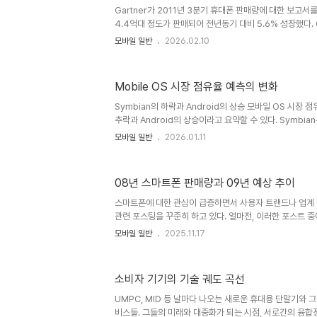
Gartner가 2011년 3분기 휴대폰 판매량에 대한 보고서
4.4억대 정도가 판매되어 전년동기 대비 5.6% 성장했다. 
석해서 제조사별, OS별 시장 점유율을 재구성해보면 아래와
모바일 일반
2026.02.10
마트폰 판매량 급증, 삼성전자의 1위, 안드로이드의 M/S 5
세가지 요소는 휴대폰 시장 현황을 이해하는데 매우 중요한 
에 감추어진 이면도 있을 듯 하다. 이번 포스팅에서는 세가
Mobile OS 시장 점유율 예측의 변화
을 공유해보고자 한다. 스마트폰의 성장 vs. ZTE의 상
는 뉴스거리가 아니다. 이번 분기 스마트폰 판매량도 급증하여
Symbian의 하락과 Android의 상승 모바일 OS 시장 
추락과 Android의 상승이라고 요약할 수 있다. Symbian
년 37.6%로 끝없는 추락을 하고 있다. 여전히 시장점유율
모바일 일반
2026.01.11
'강자'라고 인식하지 않는다. 반면에 Android는 3.9%에
Google의 위력을 증명하고 있다. iOS 역시 14.4%에서
다. 실제 스마트폰에서 발생되는 Traffic Share를 비교해
08년 스마트폰 판매량과 09년 예상 추이
Share와는 다소 상이한 현상을 보이고 있다. Android는 2
년 3월 15.2%로 빠른 성장을 하..
스마트폰에 대한 관심이 급증하면서 사용자 트랜드나 업계 
관련 포스팅을 꾸준히 하고 있다. 얼마전, 이러한 포스트 중
망, 스마트폰 시장 현황'에 Professional 님이 판매량 
모바일 일반
2025.11.17
애플의 M/S가 10%되는 것이 상식선에서 말도 되지 않는
가 Gartner 자료였다. Professional님이 알려주신 Ga
에는 '상식선에서 말이 안되는 자료'였지만, Gartner 자
소비자 기기의 기술 궤도 곡선
수 만은 없었다. 그 뒤로 스마트폰 M/S 자료를 꾸준히 조사
제외하면 모두 비슷한 수치를 보이고 있었다. 그러전..
UMPC, MID 등 날마다 나오는 새로운 휴대용 단말기와 
비스들. 그들의 미래와 대중화가 되는 시점, 서로간의 융합