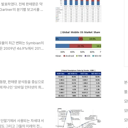
를 발표하였다. 전체 판매량은 약
Gartner의 분기별 보고서를 분
 같다. 이번 분기의 내용은 스
0% 돌파로 요약될 수 있다. 이
핵심이다. 그리고, 주요 흐름안
지 요소에 대한 다른 시각과 내용
승이제는 스마트폰의 성장과 대중화
 전년 동기..
점유율의 최근 변화는 Symbian의
은 2009년 46.9%에서 2010
 1위를 유지하고 있지만 더이상
서 22.7%로 급상승하여
 15.7%로 상승세를 유지하고 있
 보면 출하량 기준의 Market
010년 4월 5.9%에서 2011
동향, 판매량 분석등을 중심으로
분
에 하나인 '모바일 인터넷의 희
블
추이에 대한 질문을 한 적이 있다.
다는 것이다. 근거로 제시한 자료
모
rtner 자료가 mobizen이 보기
료의 신뢰성을 고려할 때는 무시할
모
하고 있지만 Gartner 자료를
모
그 단말기에서 사용되는 차세대 서
정도 그리고 그들의 미래의 전망