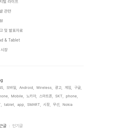
지털 라이프
발 관련
뷰
고 및 발표자료
d & Tablet
I 시장
ag
S,
모바일,
Android,
Wireless,
광고,
게임,
구글,
hone,
Mobile,
노키아,
스마트폰,
SKT,
phone,
,
tablet,
app,
SMART,
시장,
무선,
Nokia,
근글
인기글