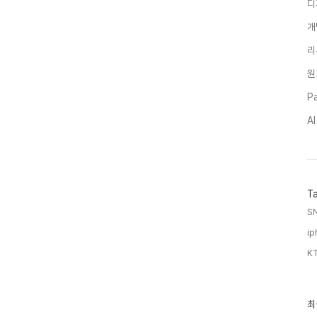
디
개
리
원
Pa
A
T
SN
ip
KT
최
최
근