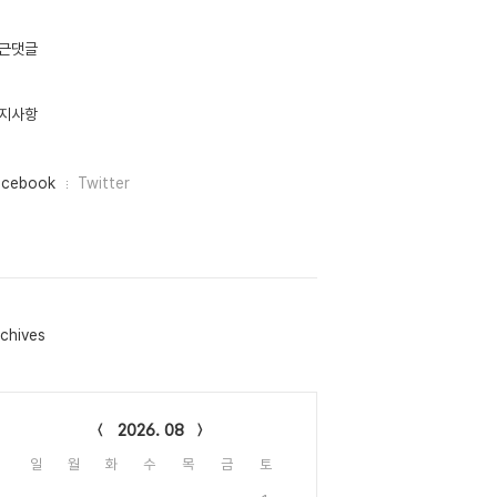
근댓글
지사항
acebook
Twitter
chives
lendar
2026. 08
일
월
화
수
목
금
토