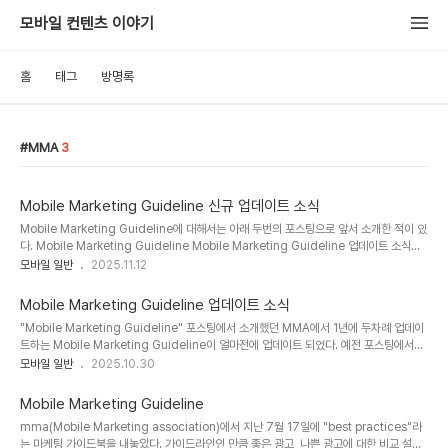
모바일 컨텐츠 이야기
홈
태그
방명록
MMA
3
Mobile Marketing Guideline 신규 업데이트 소식
Mobile Marketing Guideline에 대해서는 아래 두번의 포스팅으로 앞서 소개한 적이 있
다. Mobile Marketing Guideline Mobile Marketing Guideline 업데이트 소식
Mobile Marketing Guideline 문서가 얼마전에 또 업데이트가 되었다. 새로 추가된 주
모바일 일반
2025.11.12
요 항목은 아래와 같다. Multimedia Messaging (MMS):- Revised the MMS Ad
Unit and Aspect Ratio recommendations- Updated the Audio Formats
Mobile Marketing Guideline 업데이트 소식
best practices- Revised the Size recommendationsMobile Video and
"Mobile Marketing Guideline" 포스팅에서 소개했던 MMA에서 1년에 두차례 업데이
TV:- Ad Units- Aspect Ratio..
트하는 Mobile Marketing Guideline이 얼마전에 업데이트 되었다. 예전 포스팅에서도
소개했지만 위의 자료는 미국 실정에 맞추어져 있으므로 국내에서는 참고정도로 볼만한 자
모바일 일반
2025.10.30
료이다. 이번에 업데이트된 항목으로는 Free-to-end-user (FTEU) guidelines for
messaging services Sweepstakes and contests Mobile Web and
Mobile Marketing Guideline
Interactive Voice Response (IVR) opt-in and billing modifications Affiliate
mma(Mobile Marketing association)에서 지난 7월 17일에 "best practices"라
marketing Participation TV Word-of-mouth v..
는 마케팅 가이드북을 내놓았다. 가이드라인인 만큼 좋은 광고, 나쁜 광고에 대한 비교 설명