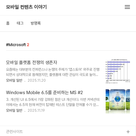
모바일 컨텐츠 이야기
홈
태그
방명록
Microsoft
2
모바일 플랫폼 전쟁의 생존자
요즘에는 대부분의 컨퍼런스나 논쟁의 주제가 '앱스토어' 위주로 진행
되면서 상대적으로 뜸해졌지만, 플랫폼에 대한 관심이 극도로 높아진
얼마전만 해도 "어떠한 플랫폼이 살아 남을 것인가?", "어떠한 플랫폼
모바일 일반
2025.11.20
을 선택해야 할 것인가?"에 대한 질문을 많이 받았다. 그때마다 "어떠
한 플랫폼이 살아 남을 것인지 지금 예상하는 것은 몹시 위험합니다.
Windows Mobile 6.5를 준비하는 MS #2
훗날에는 몇몇 플랫폼만 생존하고 정리가 될 것은 분명하지만, 그 때가
3. 개선된 UI 6.5에서 가장 강화된 점은 UI 개선이다. 이번 커넥션데
빨리 오지는 않을 것 같습니다. 지금은 유연성있는 전략과 기술력이 중
이에서는 6.5의 현재 버전이 탑재된 테스트 단말을 만져볼 수가 있었
요한 시점입니다."라고 답을 했다. 독일의 저명한 모바일 전문가이자
다. 익히 알려진 육각형 화면, 잠금화면과 제스쳐, 터치 감도를 높게 하
모바일 일반
2025.11.19
'PUGcast' 라는 블로그를 운영하는 Clemens Schuchert는 자신
였다. 개발 중인 플랫폼을 만져보는게 얼마나 무의미한지 잘 알고 있지
의 블로그에서 최근 재미난 설문조사를 하였다. 전문 리서치 기관도 아
만 많은 부분의 개선이 일어난 것이 사실이다. 그럼에도 불구하고
니고, 설문에 참여한..
Windows Mobile은 Windows Mobile 이었다. 개선됨에도 불구
하고 디테일은 다소 떨어진 느낌이다. Scroll View 상태에서 Flick
관련사이트
했을 때 원하는 만큼의 가속 Scroll은 되지 않았다. 여러 페이지의 바