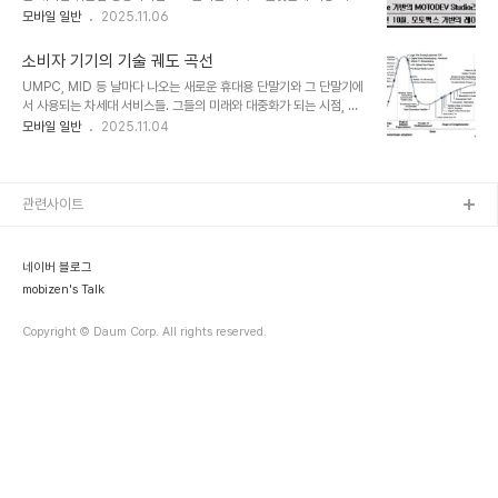
적인 회사이다. 2007년 하반기에 모토롤라는 향후 2년 동안 리눅스
모바일 일반
2025.11.06
명사를 일반 명사로 만들 정도로 강력했던 약 25,000 여개 이상의
기반의 휴대폰 비중을 전체의 60%까지 늘리겠다는 계획을 발표했
Palm용 응용프로그램이 고스트라는 에뮬레이터 모듈을 거쳐서 B..
다. 첫단추는 Linux와 Java를 합쳐 놓은 'Juix'라는 플랫폼으로 중국
소비자 기기의 기술 궤도 곡선
향 밍(Ming)모델에 사용되었고 '모토맥스’는 이 Junix의 다음 버전
UMPC, MID 등 날마다 나오는 새로운 휴대용 단말기와 그 단말기에
이라고 이해하면 된다. 모토롤라는 북미향은 윈도우즈 모바일, 유럽향
서 사용되는 차세대 서비스들. 그들의 미래와 대중화가 되는 시점, 서
은 심비안, 아시아권은 리눅스 기반으로 나간다고 구분하고 있다. 그러
로간의 융합정도 그리고 그들의 미래의 전망을 어떻게 될 것인가? 이
모바일 일반
2025.11.04
한 이유로 Ming과 같은 라인업이 중국에서 탄생을 한 것이고 2008
를 예측한 보고서가 있어 소개하고자 한다. 바로 전문 리서치 기관
년도에 Ming 2도 계획되어 있다. 국내에서도 모토롤라가 지금과 같
Gartner 에서 2007년 7월에 발표한 "Hype Cycle for
이 위험에 처해지기 ..
Consumer Technologies, 2007" 이다. 보고서에서는 향후 2
년 이내에 등장할 소비자 기술 중에 디바이스 측면에서 PMP는 독보
관련사이트
적이다. PMP는 이미 본격적인 시장 성장 단계에 진입한 것으로 보고
있다. 한때, PMP가 다른 융합 디바이스와의 경쟁으로 점차로 밀려나
고 있다는 의견도 있었다. 하지만 사전을 탑재하고 교육 컨텐츠와 결합
네이버 블로그
하면서 학생층의 N..
mobizen's Talk
Copyright © Daum Corp. All rights reserved.