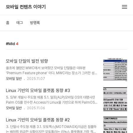
모바일 컨텐츠 이야기
홈
태그
방명록
Mid
4
모바일 단말의 발전 방향
올초에 열렸던 MWC에서 보여줬던 모바일 단말들은 대부분
'Premium Feature phone' 이다. MWC라는 장소가 그러한 성향
이 부각될 수 밖에 없는 곳이기도 하지만 이러한 Feature Phone은
모바일 일반
2025.11.07
정확한 사용자층을 겨냥 할 수 있고, 단말의 가격을 올릴 수있는 정당
성을 부여하기도 한다. 이를 테면 'Touch screen' 라는 Value만을
Linux 기반의 모바일 플랫폼 동향 #3
생각만 하면 도대체 이해할 수 있는 햅틱의 가격이지만, 소비자의 반응
5. S/W 개발사 주도형 제품 5.1. 알프(ALP)모바일 OS의 대명사인
은 상당히 좋다라는 것이 좋은 예가 될 수 있다. IDG에서는 MWC에
Palm OS를 인수한 Access가 Linux을 기반으로 하여 PalmOS의
서 보여주었던 트렌드를 10개 정도로 요약해서 정리를 한 적이 있다.
차세대 모델로 개발하고 있는 플랫폼이다. 실제 어플리케이션의 개발
모바일 일반
2025.11.06
단말의 고도화는 당연히 고가의 CPU와 Display 장치를 요구하며,
개념과 많은 기술적인 철학이 Palm과 유사함을 알 수가 있다. 현재
가격의 상승으로 자연스럽게 연결이 되어진다. Premium Phone들
오렌지향으로 'Riedel' 프로젝트를 2008년도 안에 Release 하려
은 ..
Linux 기반의 모바일 플랫폼 동향 #2
는 계획을 가지고 있다. 기타 Linux 플랫폼이 지원하는 대부분의 것들
3. 단말사 주도형 제품 3.1. 모토맥스(MOTOMAGX)지금은 침몰하
을 지원한다. 개발 플레임워크는 아래와 같으며 Linux Native나
는 배처럼 위급한 상황이지만 모토톨라는 리눅스 플랫폼에 가장 적극
J2ME로 개발이 가능하다.ALP의 가장 큰 장점은 Plam이라는 고유