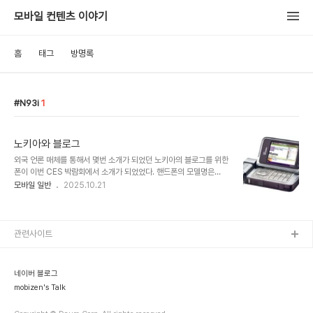
모바일 컨텐츠 이야기
홈
태그
방명록
N93i
1
노키아와 블로그
외국 언론 매체를 통해서 몇번 소개가 되었던 노키아의 블로그를 위한
폰이 이번 CES 박람회에서 소개가 되었었다. 핸드폰의 모델명은
'N93i' 이다. 하드웨어의 스펙만을 일단 가볍게 소개하자면 비디오
모바일 일반
2025.10.21
기능에 초점을 맞췄으며, 사진 찍기와 화면 시청 기능의 회전식 헤드를
장착하고 있다. 1기가바이트 미니SD 메모리 카드가 장착되며, 45분
정도의 MPEG-4 VGA 포맷의 DVD 화질 비디오를 저장할 수 있다
고 한다. 이 휴대폰에는 비디오 에디팅 소프트웨어도 장착된다.
관련사이트
‘N93i’에는 3.2메가픽셀 카메라가 장착되며, 무선 광대역을 지원하
고 TV 시청도 가능하다. 노키아는 3월까지는 제품이 출시될 것이며,
보조금 없는 가격이 780달러라고 말했다. 이러한 하드웨어가 필요한
네이버 블로그
이유는 폰에서의 정지화상 또는 ..
mobizen's Talk