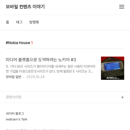
모바일 컨텐츠 이야기
홈
태그
방명록
Nokia House
1
미디어 플랫폼으로 도약하려는 노키아 #3
5. 기타 S60 시리즈가 멀티미디어를 내세우는 일반 사용자 타겟이라
면 기업을 타겟으로한 E시리즈가 있다. 현재 발표된 E 시리즈는 3종
이 있는데 비즈니스맨들을 위한 슬림라인 ‘노키아 E61i’ 이메일 디바
모바일 일반
2025.10.24
이스, 스타일리쉬한 슬라이드폰 ‘노키아 E65’, 그리고 HSDPA를 지
원하고 GPS를 내장한 ‘노키아 E90’ 등이 바로 그들이다. E 시리즈에
서만 되는 것은 아니지만 모바일 이메일과 데이터 동기화를 지원하며
새로운 유저 인터페이스와 강화된 다국어 지원 모드 및 접속 모드를 특
관련사이트
징으로 하는 '노키아 인텔리싱크 모바일 수트(Nokia Intellisync
Mobile Suite) 8.0’이 이러한 기업형 시장의 핵심이다. 노키아가 가
장 확대될 것으로 보고 있는 폰 네비게이션의 첫작품은 "노키아
네이버 블로그
6110..
mobizen's Talk