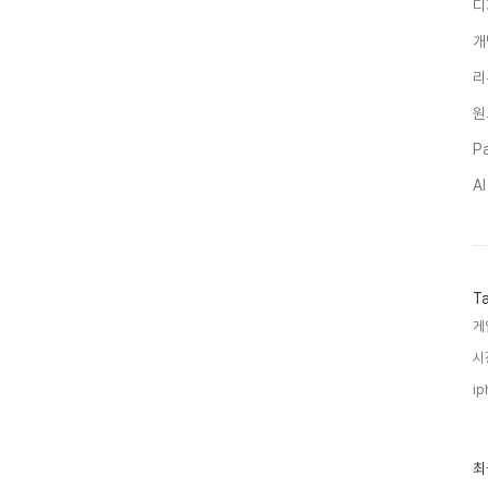
디
개
리
원
Pa
A
T
게
시
ip
최
최
근