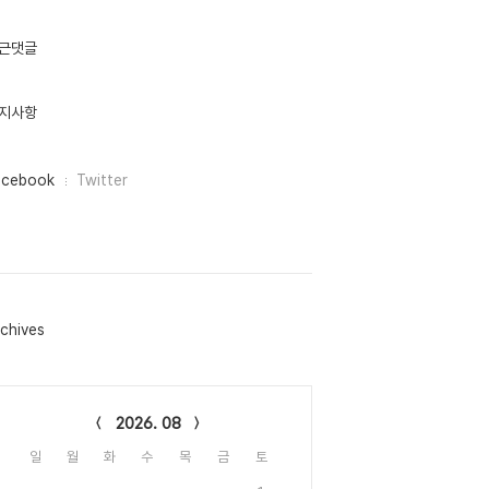
근댓글
지사항
acebook
Twitter
chives
lendar
2026. 08
일
월
화
수
목
금
토