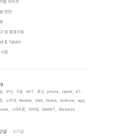
지털 라이프
발 관련
뷰
고 및 발표자료
d & Tablet
I 시장
ag
임,
무선,
구글,
SKT,
광고,
phone,
tablet,
KT,
장,
노키아,
Mobile,
SNS,
Nokia,
Android,
app,
hone,
스마트폰,
모바일,
SMART,
Wireless,
근글
인기글