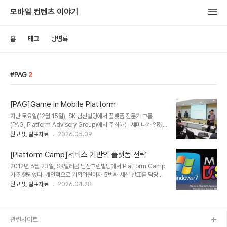
모바일 컨텐츠 이야기
홈
태그
방명록
PAG
2
[PAG]Game In Mobile Platform
지난 토요일(12월 15일), SK 남산빌딩에서 플랫폼 전문가 그룹
(PAG, Platform Advisory Group)에서 주최하는 세미나가 열렸
다. '플랫폼 사업자와 써드파티의 대화'라는 큰 주제로 패널 토의 위주
원고 및 발표자료
2026.05.09
로 진행되었다. PAG의 운영진이기도 하고 패널로 초대를 받아 참석하
였다. 패널로 참석한 세션은 트랙 2의 마지막 시간으로 '소셜 게임과
[Platform Camp]서비스 기반의 플랫폼 전략
모바일 메신저 플랫폼'이라는 주제였다. SNS나 MIM기반의 게임 시
2012년 6월 23일, SK텔레콤 남산그린빌딩에서 Platform Camp
장에 대한 현황과 문제점에 대해 이야기 하는 시간이었다. 파워블로거
가 진행되었다. 개인적으로 기획위원이자 5번째 세션 발표를 담당하
이신 버섯돌이님이 모더레이터(moderator)였으며 엔필의 유석현
여 참석하였다. 오랜만에 반가운 얼굴들과 인사하는 것만으로 즐거웠
원고 및 발표자료
2026.04.28
이사님과 누스랩의 김선래님이 패널로 자리를 같이하였다.버섯돌이님
던 시간이었고 재미난 이야기와 깊은 인사이트를 들을 수 있었다. 세션
께서 Facebook과 Zynga를 중심으로 SNG 동향에 대해 소개를 하
발표의 주제는 '서비스 기반의 플랫폼 전략'로 15분이란 시간의 한계
면서 세션을 시작..
때문에 주요 핵심만 화두로 던지고 내려왔다. 아래는 발표 슬라이드이
다. ‘플랫폼’이라는 단어가 IT 전략의 핵심 키워드로 자리잡은지 오래
관련사이트
되었지만 명확한 정의를 내리기는 여전히 힘들다. 사업영역이나 담당