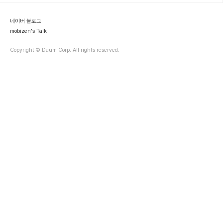
업무에 따라 해석하는 것이 다르다. 하지만, 가장 성공적인 플랫폼이
무엇이냐고 묻는 질문에는 애플의 iOS나 구글의 안드로이드로 쉽게
네이버 블로그
압축되는 편이다. 그렇다면 플..
mobizen's Talk
Copyright © Daum Corp. All rights reserved.