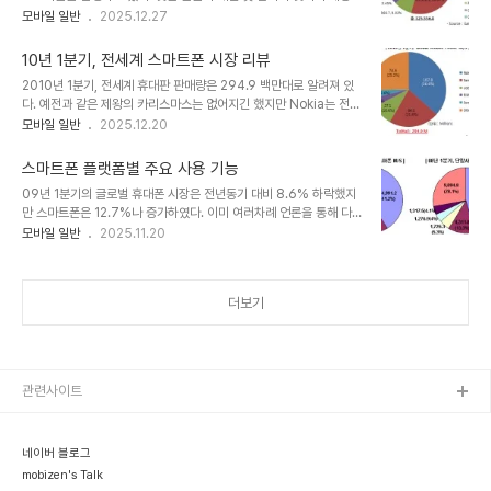
을 정리해 보았다. 전반적인 Market Trend가 큰 이변이 없기 때문
모바일 일반
2025.12.27
다소 상이한 현상을 보이고 있다. Android는 2010년 4월 5.9%에
에 특별한 내용은 없지만, 상세 수치들은 도움이 될 것으로 기대한다.
서 2011년 3월 15.2%로 빠른 성장을 하..
Gartner 보고서에 의하면 2010년 2분기 전세계 휴대폰 출하량은
10년 1분기, 전세계 스마트폰 시장 리뷰
325.5 Million 대로 집계되었다. Nokia 34.24%, 삼성
2010년 1분기, 전세계 휴대판 판매량은 294.9 백만대로 알려져 있
20.07%, LG 9.02% 등을 차지하였다. 스마트폰만 만드는 RIM이
다. 예전과 같은 제왕의 카리스마스는 없어지긴 했지만 Nokia는 전체
3.45%로 4위, Apple이 2.69%로 7위를 차지한 것이 눈에 띈다.
시장의 36.6%를 차지하여 여전히 1위를 유지하고 있으며, 2위
모바일 일반
2025.12.20
ABI Research 보고서는 Gartner 보고서에 비해서는 보수적인 집
21.8%의 삼성, 3위 10.6%의 LGE 등이 뒤를 이었다.항상 Top5
계를 하였다. 2분기 출하량을 321.2 Million으로 집..
안에 들었던 Motorola는 이번에는 리스트에서 찾아 볼 수가 없게 되
스마트폰 플랫폼별 주요 사용 기능
었으며, 스마트폰만 제조하는 RIM이 전체 시장의 3.6%를 차지하며
09년 1분기의 글로벌 휴대폰 시장은 전년동기 대비 8.6% 하락했지
4위에 들어가는 기염을 토했다. RIM이 스마트폰 시장에서의 지배력
만 스마트폰은 12.7%나 증가하였다. 이미 여러차례 언론을 통해 다
이 높기는 했지만 전체 Top 5안에 들어간 것은 이번에 처음이다. 그
양한 수치가 소개되었지만 최근 Gartner의 1분기 스마트폰 보고서가
모바일 일반
2025.11.20
만큼 스마트폰이 전체 시장에서 차지하는 중요도가 높아지고 있다는
발표되어 다시 한번 정리를 해볼 필요가 있다. Nokia의 시장 지배력
것을 의미한다. 이번 분기 전체 휴대폰 판매량의 18.59%를 스마트폰
약화 09년 1분기 스마트폰은 약 3천6백만대 정도가 판매되었다. 단
이 차지하였다..
말사별 판매를 보면 영원한 제왕 Nokia의 지배력이 많이 악화되어 전
더보기
년동기 45.1%에서 41.2%로 하락하였다. 반면 RIM의 경우는
13.3%에서 19.9%나 상승하였다. iPhone의 위력 덕분에 Apple의
성장세도 무시 못할 정도이다. 각각의 Market Share를 재구성 해보
았다. RIM의 상승세 위의 표를 보면 알 수 있듯이 RIM은 꾸준한 상..
관련사이트
네이버 블로그
mobizen's Talk