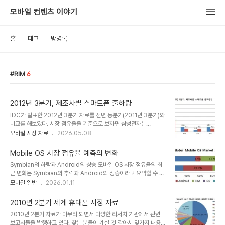
모바일 컨텐츠 이야기
홈
태그
방명록
RIM
6
2012년 3분기, 제조사별 스마트폰 출하량
IDC가 발표한 2012년 3분기 자료를 전년 동분기(2011년 3분기)와
비교를 해보았다. 시장 점유율을 기준으로 보자면 삼성전자는
22.72%에서 31.33%로 증가하였고 RIM은 9.54%에서 4.28%
모바일 시장 자료
2026.05.08
로 크게 감소하였다. HTC 역시 10.27%에서 4.06%로 시장 지배
력을 잃어버린 상태이다.2012년 3분기 시장을 간단하게 요약을 해보
Mobile OS 시장 점유율 예측의 변화
자면 '삼성의 도약, RIM과 HTC의 몰락, ZTE의 등장' 으로 이야기
Symbian의 하락과 Android의 상승 모바일 OS 시장 점유율의 최
할 수 있겠다. '영원한 1위'일 줄 알았던 Nokia는 Top 5에 오르지도
근 변화는 Symbian의 추락과 Android의 상승이라고 요약할 수 있
못하는 굴욕을 맛 보았고 LG전자 역시 마찬가지 상황이다. 다행히 최
다. Symbian은 2009년 46.9%에서 2010년 37.6%로 끝없는
모바일 일반
2026.01.11
근 LG전자가 상승세를 보이고 있어 HTC를 밀어내고 Top 5로 다시
추락을 하고 있다. 여전히 시장점유율 1위를 유지하고 있지만 더이상
들어올 수도 있을 것 같다.참고로, 시장조사기관 스트래터지애널리틱
'강자'라고 인식하지 않는다. 반면에 Android는 3.9%에서 22.7%
스(SA..
2010년 2분기 세계 휴대폰 시장 자료
로 급상승하여 Google의 위력을 증명하고 있다. iOS 역시 14.4%
2010년 2분기 자료가 마무리 되면서 다양한 리서치 기관에서 관련
에서 15.7%로 상승세를 유지하고 있다. 실제 스마트폰에서 발생되는
보고서들을 발행하고 있다. 찾는 분들이 계실 것 같아서 몇가지 내용들
Traffic Share를 비교해 보면 출하량 기준의 Market Share와는