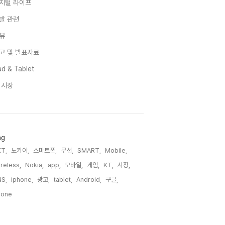
지털 라이프
발 관련
뷰
고 및 발표자료
d & Tablet
I 시장
ag
T,
노키아,
스마트폰,
무선,
SMART,
Mobile,
reless,
Nokia,
app,
모바일,
게임,
KT,
시장,
S,
iphone,
광고,
tablet,
Android,
구글,
one,