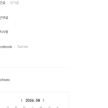
근글
인기글
근댓글
지사항
acebook
Twitter
chives
lendar
2026. 08
일
월
화
수
목
금
토