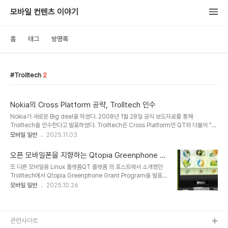
모바일 컨텐츠 이야기
홈
태그
방명록
Trolltech
2
Nokia의 Cross Platform 공략, Trolltech 인수
Nokia가 새로운 Big deal을 하였다. 2008년 1월 28일 공식 보도자료를 통해
Trolltech을 인수한다고 발표하였다. Trolltech은 Cross Platform인 QT와 더불어 "오
픈 모바일폰을 지향하는 Qtopia Greenphone Grant Program" 에서도 소개했던 모바
모바일 일반
2025.11.03
일 리눅스 플랫폼 Qtopia를 가지고 있는 회사이다. Nokia는 금번 인수 합병을 위해 153
백만달러를 지불할 것으로 알려져 있다. 금번 인수 합병에 대한 간략한 요약을 하자면 -
오픈 모바일폰을 지향하는 Qtopia Greenphone Gr
Nokia는 모바일과 데스크탑 양쪽의 Cross Platform 전략을 강화하기 위해 금번 인수 합
ant Program
또 다른 모바일용 Linux 플랫폼QT 플랫폼 의 포스트에서 소개했던
병을 한다. - 이를 활용한 인터넷 서비스 비즈니스를 개발할 것이다. - Cross Platform을
Trolltech에서 Qtopia Greenphone Grant Program을 발표했
활용하여 새로운 혁명과 더..
다. Open Source 개발자들을 타겟으로 한 이 Grant Program은
모바일 일반
2025.10.26
모바일폰에 자신만의 프로그램을 올릴 수 있도록 하는 것으로 지금 신
청을 하면 심사를 통해 선정 여부를 결정이 되고 선정이 되면 무료
Qtopia Phone과 Qtopia SDK를 받을 수 있다. 심사는 지금부터
2007년 8월 7일까지 진행이 된다. 이번 Grant Program이 갖는
관련사이트
진정한 의미는 오픈 모바일폰이라는 것이다. 지금까지 사용자는