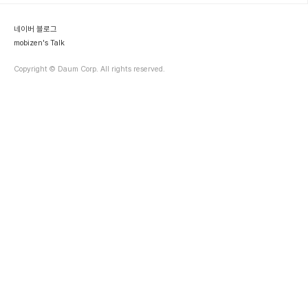
vendor에서 지정한 내장형 Application(이를 테면 주소록) 과 UI
를 선택권없이 일방적으로 사용해야 했다. PC에서..
네이버 블로그
mobizen's Talk
Copyright © Daum Corp. All rights reserved.