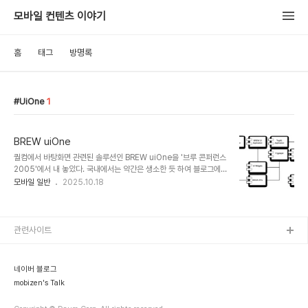
모바일 컨텐츠 이야기
홈
태그
방명록
UiOne
1
BREW uiOne
퀄컴에서 바탕화면 관련된 솔루션인 BREW uiOne을 '브루 콘퍼런스
2005'에서 내 놓았다. 국내에서는 약간은 생소한 듯 하여 블로그에
자료를 포스팅할려고 장문의 자료를 모았더니 브루 한국어 사이트에
모바일 일반
2025.10.18
자세히도 써놓아서 그럴 필요가 없어졌다.유아이원을 간단히 설명을
하자면 단말기 벤더와 서비스 사업자를 위해서 퀄컴은 만들어 놓은 휴
대폰 화면 커스터마이징 기술이라고 하겠다.(이쪽 분야에 관심이 많다
는 것은 누차 설명했다. 그러다 보니 자꾸 눈이 이쪽으로 간다.) 자세한
관련사이트
설명은 퀄컴 사이트에 가면 알겠지만 이 기술을 사용하면 벤더와 서비
스 사업자에서 휴대폰의 메뉴와 대기화면 등을 교체할 수 있을 뿐만 아
니라 사용자가 직접 메뉴나 메인 화면 등을 구성할 수 있다는 강력한
네이버 블로그
솔루션이다.기초 소개 자료는 퀄..
mobizen's Talk