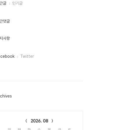
근글
인기글
근댓글
지사항
acebook
Twitter
chives
lendar
2026. 08
일
월
화
수
목
금
토