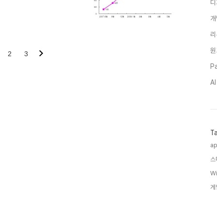
디
자는 578만9448명으로 기록
로 본격을 했는데 3G 수증 가입
개
으로 늘었다. 일부 언론은 이를
율을 생각할 때 압승이라고 하기
리
2G 고객들이 LGT 3G로 이동
원
 17만명 정도로..
2
3
Pa
A
T
ap
스
Wi
게