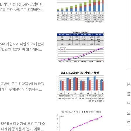
에 있다. 이는 L..
TE 가입자는 1천 589만명에 이
LTE를 주요 사업으로 진행하면서
내 시장은 인프라에 대해 다소 극
TE 가입자 수가 5천 720만명이
다. 트래픽도 3G를 넘어서 가입
있다. 2012년 11월을 기준으
있다. 39.15%를 차지하고 있
WCDMA 가입자에 대한 이야기 한지
 없었고, 3분기 때에 마케팅에
이슈가 잠잠해 졌다. 단순한 가
던 '영상통화'가 완벽한 실패로
차별화없는 3G에 대해서 마케
스를 전면에 내세워 초반 재미를
모습을 보이고 있다. 이번에는
 살펴보자. 각 통신사..
OW에 모든 전략을 All In 하겠
분
신나게 비웃어왔던 영상통화는 좀
블
겠다는 위치마저 위태로와 보인다.
, 절대 3G에 All-In은 아
모
놓여 있다. 사실 블로그를 통해
전력을 다하지 않는' SKT에 비
모
적이 없다.물론, SKT 역시 너무
를..
모
08년 5월의 상황을 보면 한때 소
 내세워 공격을 하였다. 이로 인