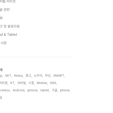
지털 라이프
발 관련
뷰
고 및 발표자료
d & Tablet
I 시장
ag
p,
SKT,
Nokia,
광고,
노키아,
무선,
SMART,
마트폰,
KT,
모바일,
시장,
Mobile,
SNS,
reless,
Android,
iphone,
tablet,
구글,
phone,
임,