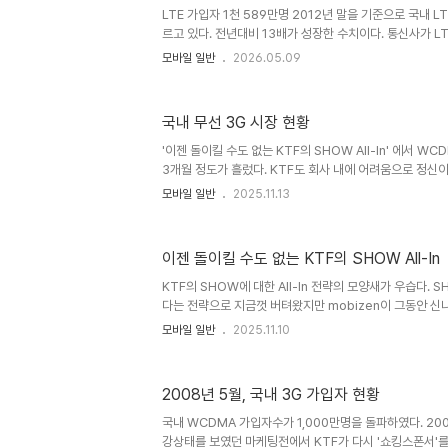
른다. WCDMA는 39.7%에 불과하며 이마저 빠르게 감소 중
LTE 가입자 1천 589만명 2012년 말을 기준으로 국내 L
르고 있다. 전년대비 13배가 성장한 수치이다. 통신사가 
LTE 가입자들이 증가하는 것은 당연한 것이다. 그런데, 국
모바일 일반
2026.05.09
단적인 면이 있다. GSMA가 발표한 2012년 말 전세계 L
니 국내 시장이 전세계의 30% 정도를 차지하고 있는 셈이
자가 증가하면서 LTE 단말이 만들어내는 트래픽도 증가하고 
국내 무선 3G 시장 현황
로 LTE 트래픽은 전체 무선 트래픽의 45.60%를 차지하고 
는 3G를 넘어선 양이다. 무선 서비스를 개발할 때 LTE를..
'이젠 돌이킬 수도 없는 KTF의 SHOW All-In' 에서 
3개월 정도가 흘렀다. KTF도 회사 내에 어려움으로 정신이
약간 자제를 하는 분위기를 보여주면서 'WCDMA'에 대한 
모바일 일반
2025.11.13
입자 뿐만 아니라, 차세대 킬러로 계속해서 드라이브를 걸었
돌아서면서 딱히 내세울 서비스가 없는 통신사 입장에서는 
팅 포인트를 거의 못찾고 있는 형편이다. 풀브라우징 서비
이젠 돌이킬 수도 없는 KTF의 SHOW All-In
보았던 OZ 역시 뚜렷한 후속 서비스가 없어서 지지부진한 
분기실적 자료를 기준으로 하여 국내 무선 3G의 시장 현황을
KTF의 SHOW에 대한 All-In 전략의 모양새가 우습다. SH
다는 전략으로 지금껏 버텨왔지만 mobizen이 그동안 
처럼 킬러 서비스가 될 기미가 없으며, 3G에서 1위를 하
모바일 일반
2025.11.10
LGT의 OZ처럼 얼리아답터들에게 지지를 받는 서비스도 없으며
니라고 강조하는 SKT에게 가입자수 1위로 곧 뺏길 처지에 
몇차례 비슷한 이야기를 했었지만 '전력을 다하는' KTF는 '
2008년 5월, 국내 3G 가입자 현황
해 2007년 9월 이후로 3G 순증 가입자를 한번도 이겨 본
많은 마케팅 비용으로 비난을 받고 있지만 KTF처럼 가입자
국내 WCDMA 가입자수가 1,000만명을 돌파하였다. 20
강상태를 보였던 마케팅전에서 KTF가 다시 '쇼킹스폰서'를