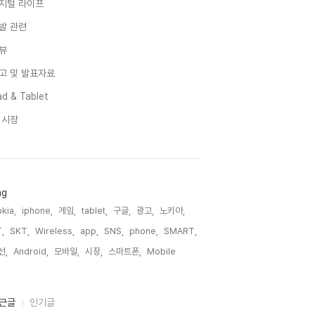
지털 라이프
발 관련
뷰
고 및 발표자료
d & Tablet
I 시장
ag
kia,
iphone,
게임,
tablet,
구글,
광고,
노키아,
,
SKT,
Wireless,
app,
SNS,
phone,
SMART,
선,
Android,
모바일,
시장,
스마트폰,
Mobile,
근글
인기글