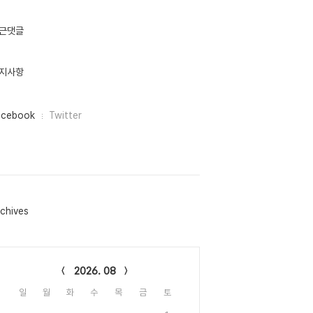
근댓글
지사항
acebook
Twitter
chives
lendar
2026. 08
일
월
화
수
목
금
토