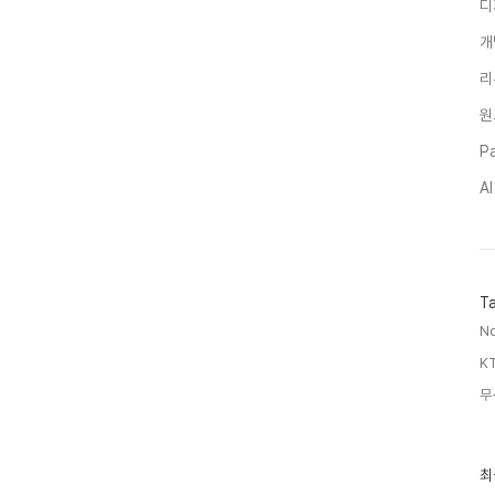
디
개
리
원
Pa
A
T
No
KT
무
최
최
근