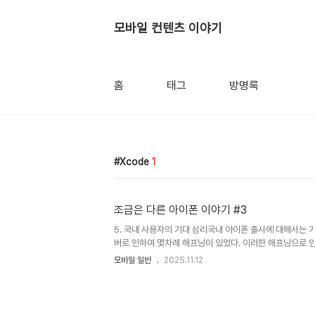
모바일 컨텐츠 이야기
홈
태그
방명록
Xcode
1
조금은 다른 아이폰 이야기 #3
5. 국내 사용자의 기대 심리국내 아이폰 출시에 대해서는 
버로 인하여 몇차례 해프닝이 있었다. 이러한 해프닝으로 
오히려 반감되는게 아닌가 하는 생각이 든다. 이제 와서는
모바일 일반
2025.11.12
할 수 있을까 하는 의구심이 많이 든다. 얼마전에 모바일 전
한 사용자 생각을 조사한 적이 있다. '모키'의 설문결과에
'모키' 사용자들은 무선인터넷에 굉장히 Active한 10대
객과는 층이 약간 다르기 때문에 일반화하는 것은 무리가 있