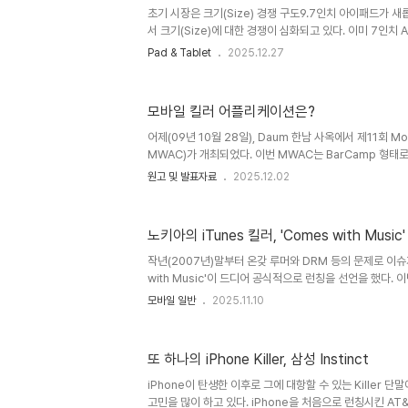
것이다.Chetan Sharma Consulting 보고서에 의하면
초기 시장은 크기(Size) 경쟁 구도9.7인치 아이패드가 새롭
서 크기(Size)에 대한 경쟁이 심화되고 있다. 이미 7인치 An
세는 것이 무의미할 정도로 시장에 난립하고 있으며, Appl
Pad & Tablet
2025.12.27
해 iPad Mini를 준비한다는 루머는 기정 사실화 되고 있
발언을 인용한 Engadget 포스트에 의하면 삼성전자는 
것이라고 한다.미디어에서는 연일 Tablet PC의 Screen
모바일 킬러 어플리케이션은?
Tablet PC와 9.7인치 iPad를 동일한 Device Class로 
라고 부르고 있다. 꽤나 ..
어제(09년 10월 28일), Daum 한남 사옥에서 제11회 M
MWAC)가 개최되었다. 이번 MWAC는 BarCamp 형태
원이 발표를 해야한다는 부담감 때문인지 예상보다 훨씬 
원고 및 발표자료
2025.12.02
려 BarCamp 형태로 자유토론이 하기에는 참가 인원이 적
해오셔서 깊이있는 질문과 의견 교환이 이루어졌다. mobi
션'이란 주제로 발표를 했다. 발표자료는 아래와 같으며, 
노키아의 iTunes 킬러, 'Comes with Music'
토대로 간단한 설명을 하고자 한다. 참고로, 이번 발표에서는 '
의적으로 사용했으니 혼동이 없기를 바란다. what-is-mob
작년(2007년)말부터 온갖 루머와 DRM 등의 문제로 이슈
with Music'이 드디어 공식적으로 런칭을 선언을 했다. 이번 
스는 영국에서 실시되며 노키아의 'Comes With Musi
모바일 일반
2025.11.10
1년 동안 해당 서비스에서 mp3을 무제한으로 다운 받을 수
없는 것으로 알려져서 1년이 지나더라도 폰에서 삭제가 되지
할 수 있는 것으로 현재까지는 알려져 있다.(루머가 많았던
또 하나의 iPhone Killer, 삼성 Instinct
하다.) 가장 먼저 적용하는 모델은 'Nokia 5310 Xpress
2일)부터 http://www.carphonew..
iPhone이 탄생한 이후로 그에 대항할 수 있는 Killer 
고민을 많이 하고 있다. iPhone을 처음으로 런칭시킨 A