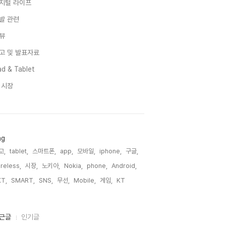
지털 라이프
발 관련
뷰
고 및 발표자료
d & Tablet
I 시장
ag
고,
tablet,
스마트폰,
app,
모바일,
iphone,
구글,
reless,
시장,
노키아,
Nokia,
phone,
Android,
T,
SMART,
SNS,
무선,
Mobile,
게임,
KT,
근글
인기글