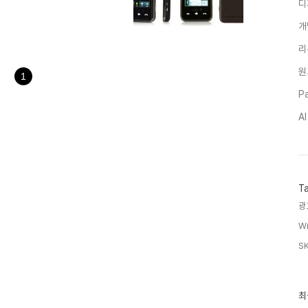
디
 Killer로 탄생한 것이
기에 대항마를 내놓았다. 바로 삼성의
개
0'으로 좀더 많은 사진을 보고 싶은
모델은 아니며 WMC에서도 선보였
리
간략한 기능에 관한 설명이다. -
원
1
Pa
A
T
광
Wi
SK
최
최
근