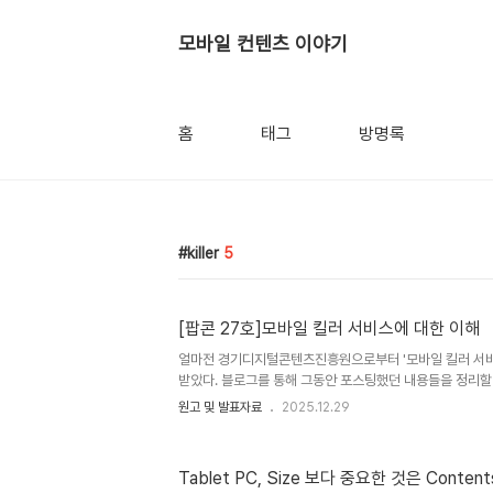
모바일 컨텐츠 이야기
홈
태그
방명록
killer
5
[팝콘 27호]모바일 킬러 서비스에 대한 이해
얼마전 경기디지털콘텐츠진흥원으로부터 '모바일 킬러 서비
받았다. 블로그를 통해 그동안 포스팅했던 내용들을 정리할 
였다. 해당 원고 내용은 아래와 같으며 팝콘 27호에 개제되
원고 및 발표자료
2025.12.29
의 시대로전세계 이동통신 시장의 무게 중심이 음성통화에
고 있다. OVUM 보고서에 의하면 2010년 전세계 음성수
은 2,435억달러이지만, 2015년에는 각각 6,079억달러
Tablet PC, Size 보다 중요한 것은 Content
것으로 보인다. 음성 수익은 서서히 감소하고 있으며 데이