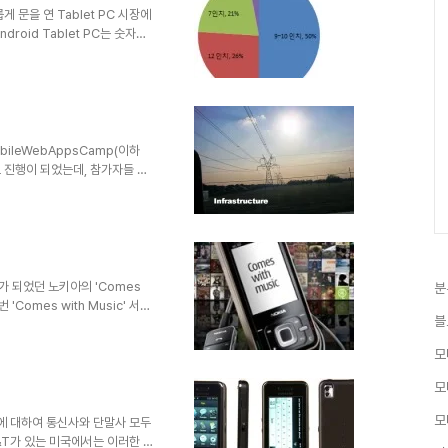
 미국 이동통신 시장은 ..
게 문을 연 Tablet PC 시장에
droid Tablet PC는 숫자를
e이 7인치 시장에 대항하기 위
다. 아일랜드의 삼성전자 관계자
내년에 10인치 갤럭시탭을 출시할
 Size를 비교하고 있으며, 5인치
묶어서 서로를 Killer Device
obileWebAppsCamp(이하
로 진행이 되었는데, 참가자들 전
조촐한 인원으로 시작되었다.오히
당했던 것 같다. 많이들 준비를
zen은 '모바일 킬러 어플리케이
이해를 돕기 위해 주요 슬라이드를
Application'을 평소보다 광
i..
가 되었던 노키아의 'Comes
분
'Comes with Music' 서비
블
c'에디션 모델을 구입하면 구입후
 있다. 논란이 되었던 DRM은
모
 않는 한 계속 음악을 플레이
 서비스이니만큼 확인이 좀 필요
모
Music' 으로 오늘(2008년 9월
모
단말에 대하여 통신사와 단말사 모두
T&T가 있는 미국에서는 이러한 고