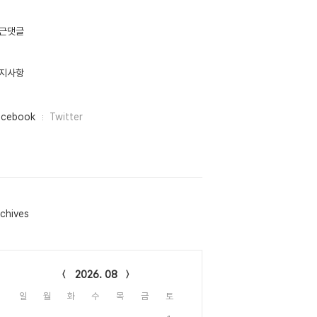
근댓글
지사항
acebook
Twitter
chives
lendar
2026. 08
일
월
화
수
목
금
토