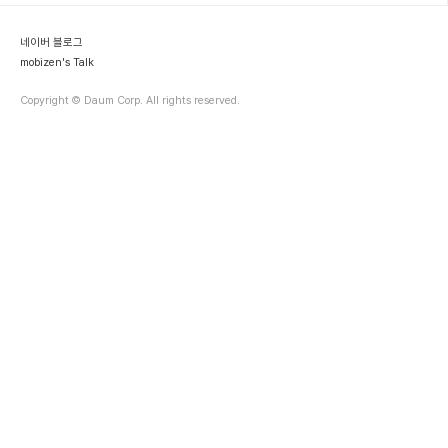
키아는 크게 Devices & Services, NAVTEQ, Nokia Siemens
Networks 로 구분된다. 해당 Division당 매출..
네이버 블로그
mobizen's Talk
Copyright © Daum Corp. All rights reserved.