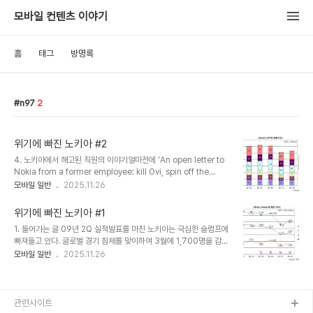
모바일 컨텐츠 이야기
홈
태그
방명록
n97
2
위기에 빠진 노키아 #2
4. 노키아에서 해고된 직원의 이야기얼마전에 'An open letter to
Nokia from a former employee: kill Ovi, spin off the
hardware unit, become a bank'라는 컬럼이 intoMobile에 실
모바일 일반
2025.11.26
렸다. 해당 컬럼은 노키아에서 해고된 직원과의 인터뷰 내용을 중심으
로 노키아의 방향성 제시를 하고 있다. 컬럼의 내용은 논리 정연하며
위기에 빠진 노키아 #1
현재 노키아가 가진 문제점을 적절하게 다루고 있다. 개인적으로는
1. 들어가는 글 09년 2Q 실적발표를 마친 노키아는 극심한 슬럼프에
'Nokia’s core strength is size. Nokia’s core strength is
빠져들고 있다. 글로벌 경기 침체를 맞이하여 3월에 1,700명을 감원
also the company’s core problem.' 라는 부분에서 깊은 인상
하고, 4월에 모바일 서비스 쪽에서만 450명을 추가로 감원하였지만
모바일 일반
2025.11.26
을 받았으며, 완전 공감을 하는 바이다.하지만, 그 방향성 측면에서..
노키아를 보는 시선은 여전히 부정적인 시각이 많다. 미국의 경제주간
지 '포브스'는 최근 'Nokia's Motorola Moment'라는 아티클을 통
해 Nokia가 Motorola의 몰락과 같은 길을 걷고 있다는 혹평을 했
다. 이러한 분석은 최근의 노키아의 실적을 기본으로 한다. 2. 최근 노
관련사이트
키아 실적 분석2008년에 들어서면서 대규모 조직개편을 시행한 노