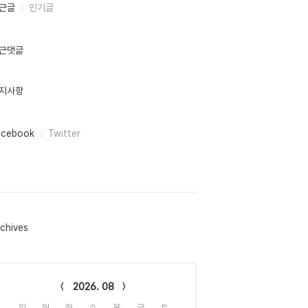
근글
인기글
근댓글
지사항
acebook
Twitter
chives
lendar
2026. 08
일
월
화
수
목
금
토