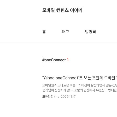
모바일 컨텐츠 이야기
홈
태그
방명록
oneConnect
1
'Yahoo oneConnect'로 보는 포탈의 모바일
모바일웹과 스마트용 어플리케이션이 발전하면서 많은 컨텐
움직임이 심상치가 않다. 포탈의 입장에서 유선상의 방대한
략은 매우 신중하게 생각해야 한다. 모바일 브라우저에 최
모바일 일반
2025.11.17
Web Application과 각 플랫폼의 장점을 극한으로 올려
Native Application을 구분해야 한다. 유선 Web에
보니 넓은 화면에 다양한 요소를 중요도에 맞추어 배열할 
별로 Segment를 구분하여 생각한 후, 그에 맞추어 페