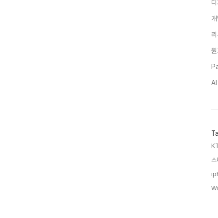
디
개
리
원
Pa
A
T
KT
스
ip
Wi