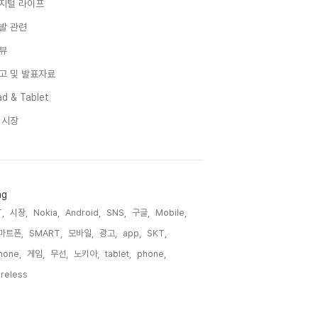
지털 라이프
발 관련
뷰
고 및 발표자료
d & Tablet
I 시장
ag
,
시장,
Nokia,
Android,
SNS,
구글,
Mobile,
마트폰,
SMART,
모바일,
광고,
app,
SKT,
hone,
게임,
무선,
노키아,
tablet,
phone,
reless,