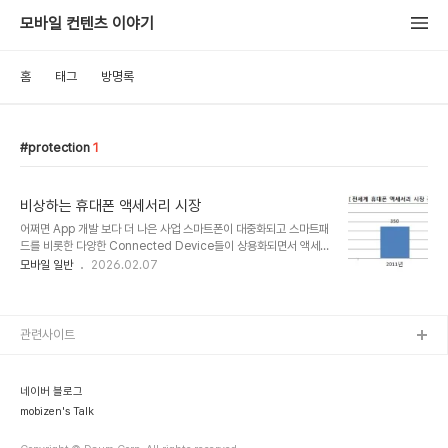
모바일 컨텐츠 이야기
홈
태그
방명록
protection
1
비상하는 휴대폰 액세서리 시장
어쩌면 App 개발 보다 더 나은 사업 스마트폰이 대중화되고 스마트패
드를 비롯한 다양한 Connected Device들이 상용화되면서 액세서
리 시장이 비상하고 있다. 2009년 265억달러였던 전세계 시장규모
모바일 일반
2026.02.07
가 2015년에는 500억달러 규모로 성장할 것으로 예상된다. 액세서
리들이 원가에 비해 매우 높은 마진율을 형성하면서 App 개발하는 것
보다 더 낫다는 소리가 나올 정도로 흥미로운 산업이다. 국내 사용자의
86%가 사용 중 유행에 민감한 국내 사용자들은 특히나 액세서리 구
관련사이트
매에 적극적이다. 앱스토리에서 설문조사를 한 결과, 응답자의 86%
가 액세서리를 사용하고 있었다. 국내 사용자들이 가장 많이 사용하는
제품은 액정보호필름과 케이스였다. 3개 이상의 액세서리를 사용한다
네이버 블로그
고 대답한 응답자들은 보조배터리..
mobizen's Talk