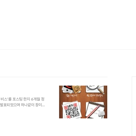
비스'를 포스팅 한지 6개월 정
이 발표되었으며 하나같이 장미빛
지 총 3억대의 NFC Smart
0%에 해당할 것이라고 전망하였
이 2010년 3억1천600만건에
 것으로 전망하였다. 그리고, 이
년 NFC 내장 단말기는 8억대에