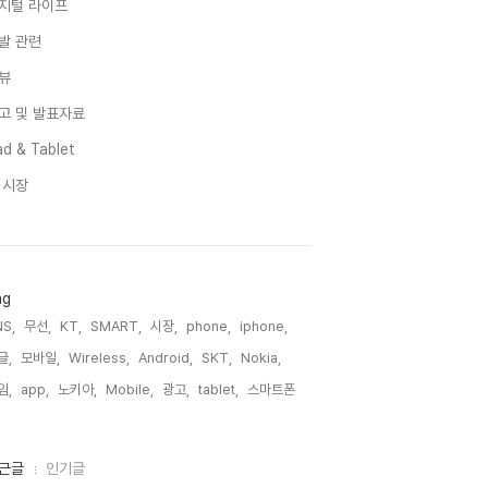
지털 라이프
발 관련
뷰
고 및 발표자료
d & Tablet
I 시장
ag
S,
무선,
KT,
SMART,
시장,
phone,
iphone,
글,
모바일,
Wireless,
Android,
SKT,
Nokia,
임,
app,
노키아,
Mobile,
광고,
tablet,
스마트폰,
근글
인기글