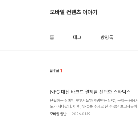
모바일 컨텐츠 이야기
홈
태그
방명록
rfid
1
NFC 대신 바코드 결제를 선택한 스타벅스
난립하는 장미빛 보고서들'재조명받는 NFC, 문제는 응용서
도가 지나갔다. 이후, NFC를 주제로 한 수많은 보고서들
미래를 전망하고 있다. Juniper Research는 2014년까
모바일 일반
2026.01.19
Phone이 보급되며 이는 전체 Smart Phone의 약 2
다.Gartner는 보고서를 통해 NFC 방식의 모바일 결제량
서 2015년 35억7천200만건으로 11배 이상 크게 증가할
전 포스트에서 소개했던 비전게인(Visiongain)은 2015