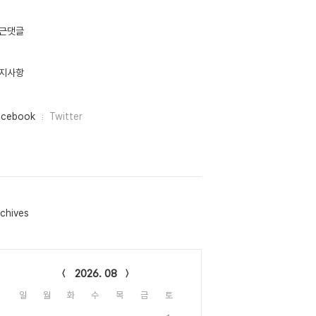
근댓글
지사항
acebook
Twitter
chives
lendar
2026. 08
일
월
화
수
목
금
토