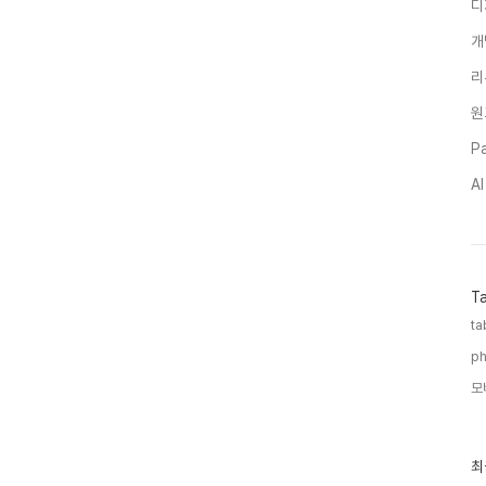
디
개
리
원
Pa
A
T
ta
ph
모
최
최
근