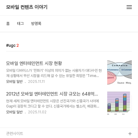
모바일 컨텐츠 이야기
홈
태그
방명록
ugc
2
모바일 엔터테인먼트 시장 현황
모바일 디바이스가 '전화기' 이상의 의미가 없는 사용자가 대다수인 현
재 상황에서 무선 시장을 리드해 갈 수 있는 유일한 희망은 'Time
Killing'이라는 단어로 대변되는 '모바일 엔터테인먼트' 이다. 서비스
모바일 일반
2025.11.11
가 서로 융복합되면서 모바일 엔터테인먼트에 대한 범위나 정의가 각
플레이어나 애널리스트에 따라 상이해지고 있으며, 비즈니스적으로
2012년 모바일 엔터테인먼트 시장 규모는 648억달
의미도 없어지고 있다. 하지만 타겟 마켓과 디바이스, 그리고 유통의
러
현재 세계 모바일 엔터테인먼트 시장은 선진국가와 신흥국가 사이에
관점에서 몇가지 원론적인 접근이 필요할 때가 있는데, 가장 좋은 자료
Gap이 굉장히 크다고 할 수 있다. 신흥국가에서는 벨소리, 배경화면
는 Wong, C.C. 와 Hiew, P.L.의 논문이다. 그들은 해당 논문에서
다운로드 등이 시장의 대다수를 차지하는 반면, 국내를 비롯한 선진국
모바일 일반
2025.11.02
모바일 엔터테인먼트를 아래와 같이 각각 3개의 Segment로 구분하
가에서는 모바일 Full Track 음악, 게임 등이 차지하는 비중이 크다.
고 있다. 첫번째 Segment는 M-Commerce와 겹쳐지는 부분이
이러한 Gap 때문에 모바일의 세계 시장 규모와 성향을 분석하고 예측
다. 사용자가 게임..
하기란 쉽지가 않다.얼마 전 모바일 전문 리서치 기관인 Juniper
Research에서 세계 모바일 엔터테인먼트 시장에 대해 조사하여 발
관련사이트
표를 하였다. 이미 '모바일 컨텐츠 시장, 비디오의 급 성장' 포스트에서