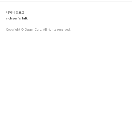
세계 모바일 컨텐츠 시장의 예측과 비디오 부분에 대한 성장이 크다라
는 것을 소개했었지만 금번 보고서에서는 좀더 상세하고 전반적인 흐
네이버 블로그
름을 파악할 수 있는 부분..
mobizen's Talk
Copyright © Daum Corp. All rights reserved.