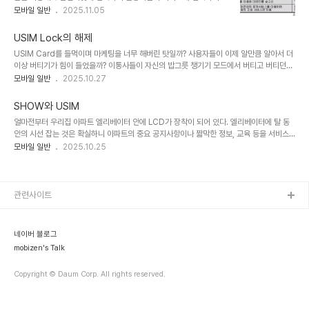
이용하는 금융거래 서비스를 말한다. 이러한 서비스로는 은행이 이동
모바일 일반
2025.11.05
신망의 일부 또는 전부를 통해 이루어진다. 상거래의 가장 흔한 예로는
통신사의 무선망을 통하여 은행의 잔액조회 , 계좌이체 , 예금조회 , 환
벨소리 , 게임 및 콘서트 티켓 , 주차비 및 버스/택시 등의 운송비등을
율조회 , 자기앞수표 조회 , 거래내역 조회 , 신용카드(크레디트카드)
들 수가 있다. 6.2..
USIM Lock의 해제
거래 , 현금서비스 등이 있다. 서비스의 내용이나 무선인터넷을 통한
USIM Card를 들먹이며 마케팅을 너무 해버린 탓일까? 사용자들이 이제 알만큼 알아서 더
서비스 제공이라는 측면에서 볼 때 인터넷뱅킹 서비스에 포함되는 것
이상 버티기가 힘이 들었을까? 이통사들이 자신의 밥그릇 챙기기 모드에서 버티고 버티던
으로 볼 수도 있겠으나 공간적 제약과 이동성 면에서 차이가 있으며,
USIM Lock을 해제하기로 하였다. SKT와 KTF는 자사 가입자간 USIM Lock을 8월부터
모바일 일반
2025.10.27
보안이 적용된다는 점에서 텔레뱅킹과 구분된다. 5.2. 기술별 분류 모
해제할 예정이며, SKT와 KTF 양사간의 Lock은 내년 3월 정도에 해제할 예정이라고 발표
바일뱅킹은 SmartCard 방식 VM, 방식 WAP 방식,SMS방식 등 크
를 하였다. LGT는 2.1GHz 주파수를 사용하지 않으므로 당연히 제외된다. 앞으로는
게 4가지 형태로 분류될..
SHOW와 USIM
SHOW라도 찍한 폰에서 USIM을 이용하여 SKT망을 이용하여 SHOW로 접속하여 무선
얼마전부터 우리집 아파트 엘리베이터 안에 LCD가 장착이 되어 있다. 엘리베이터에 탈 동
인터넷을 사용하는 시대가 올 것은 같다. 이를 위한 여러 문제점, 사용자 인증(SID, MIN),
안의 시선 잡는 것은 확실하니 아파트의 중요 공지사항이나 짧막한 정보, 교육 등을 서비스
요금 부과 방식 등을 이통사는 준비하여야할 것이다. * 2007/..
하겠다는 것 같다. 진짜 목적은 뭐니뭐니 해도 광고일 것이다. 사람마다 타는 시간이 다를 것
모바일 일반
2025.10.25
이고 그 짧은 시간안에 여러가지를 보여준다는 이유때문인지 광고주가 선뜻 나서지는 않은
듯 하다.한참을 공익광고나 체조만 열심히 하더니 드디어 눈먼 광고주를 하나 잡은 듯 하다.
요근래에는 하루 종일 "SHOW 를 하면 영화 티켓이 공짜!!!"라며 여자배우가 춤추는 장면만
나온다.우리집이 19층이라서 그런지.. 광고의 효과가 정말 있는 것인지...별로 관심이 없던
관련사이트
KTF의 SHOW 놀이에 약간의 시선은 두게 된다.KTF가 어마어마한 마케팅 비용..
네이버 블로그
mobizen's Talk
Copyright © Daum Corp. All rights reserved.