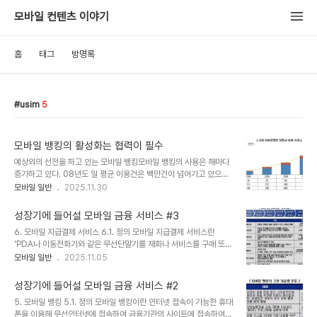
모바일 컨텐츠 이야기
홈
태그
방명록
usim
5
모바일 뱅킹의 활성화는 협력이 필수
예상외의 선전을 하고 있는 모바일 뱅킹모바일 뱅킹의 사용은 해마다
증가하고 있다. 08년도 일 평균 이용건은 백만건이 넘어가고 있으며,
09년 상반기에는 760억원 정도가 모바일 뱅킹을 이용하여 움직였
모바일 일반
2025.11.30
다. 건수를 기준으로 하면 올해는 08년에 비해 76.1%, 금액으로는
56% 증가하였으니, 조용히 성장하고 있는 서비스 중에 하나이다. 하
성장기에 들어설 모바일 금융 서비스 #3
지만, IC기반이니, VM기반이니 하는 기술적 접근과 공인인증서 논란
6. 모바일 지급결제 서비스 6.1. 정의 모바일 지급결제 서비스란
등으로 사용자들은 혼란스러울 수 밖에 없다. 역으로 접근을 하자면,
'PDA나 이동전화기와 같은 무선단말기를 재화나 서비스를 구매 또는
기술적 표준화와 이통사와 은행간의 쓸데없는 헤게모니 싸움만 아니
이용하기 위해 수단으로 사용하는 것'이라 정의한다.(정지범 2003)
모바일 일반
2025.11.05
라면 모바일 뱅킹은 훨씬 더 높은 고속성장을 했을건만 같아 아쉬움이
즉, 모바일 지급결제 서비스는 On-Line 상거래 공간인 M-
깊다. 스마트폰 시장을 준비해야얼마전에 업체 지인을 만났는데, 모바
Commerce 시장과 E-Commerce 시장뿐만 아니라, 기존의 재래
일 뱅킹 이야기가 나왔다. 은행권들이 스..
성장기에 들어설 모바일 금융 서비스 #2
시장인 Off-Line 시장 등 소비자가 재화나 서비스를 구매 ·이용할 수
5. 모바일 뱅킹 5.1. 정의 모바일 뱅킹이란 인터넷 접속이 가능한 휴대
모든 상거래 공간에서 기존 결제 시스템인 현금이나 신용카드를 대신
폰을 이용해 무선인터넷에 접속하여 금융기관의 사이트에 접속하여
할 수 있는 새로운 유형의 결제 시스템이다. 이러한 결제과정이 이동통