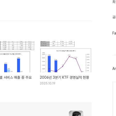
인
최
기
글
공
페
F
이
스
북
트
위
터
플
러
Ar
그
인
별 서비스 매출 중 주요
2006년 3분기 KTF 경영실적 현황
2025.10.19
Ca