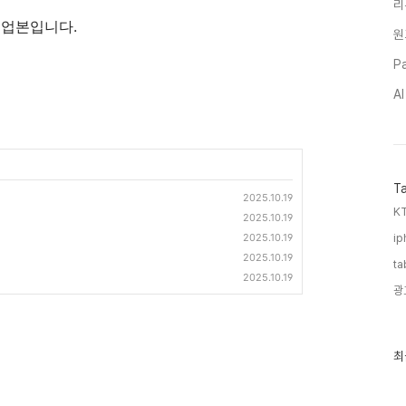
리
의 백업본입니다.
원
Pa
A
T
2025.10.19
KT
2025.10.19
2025.10.19
ip
2025.10.19
ta
2025.10.19
광
최
최
근
글
과