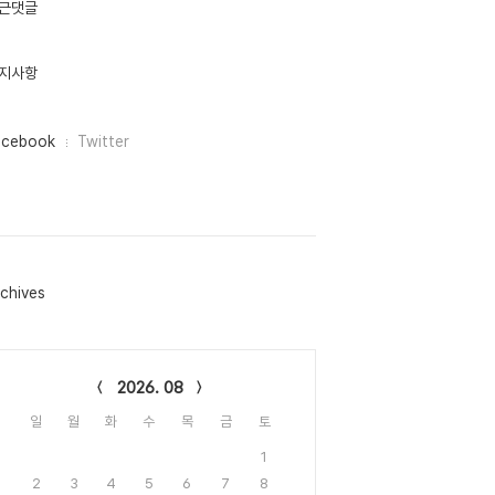
근댓글
지사항
acebook
Twitter
chives
lendar
2026. 08
일
월
화
수
목
금
토
1
2
3
4
5
6
7
8