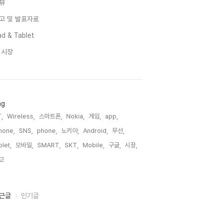
뷰
고 및 발표자료
d & Tablet
I 시장
ag
,
Wireless,
스마트폰,
Nokia,
게임,
app,
hone,
SNS,
phone,
노키아,
Android,
무선,
blet,
모바일,
SMART,
SKT,
Mobile,
구글,
시장,
고,
근글
인기글