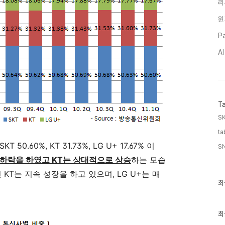
리
원
Pa
A
T
SK
ta
.60%, KT 31.73%, LG U+ 17.67% 이
SN
 하락을 하였고 KT는 상대적으로 상승
하는 모습
KT는 지속 성장을 하고 있으며, LG U+는 매
최
최
근
글
과
인
최
기