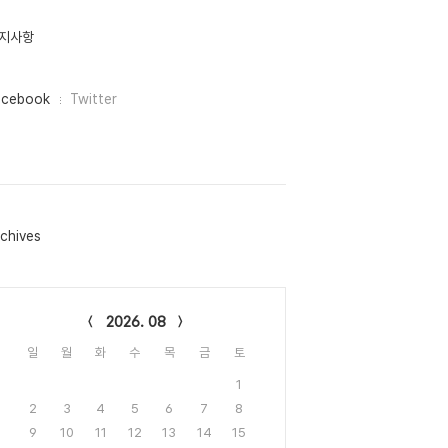
지사항
acebook
Twitter
chives
lendar
2026. 08
일
월
화
수
목
금
토
1
2
3
4
5
6
7
8
9
10
11
12
13
14
15