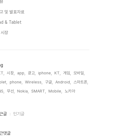
뷰
고 및 발표자료
d & Tablet
I 시장
ag
T,
시장,
app,
광고,
iphone,
KT,
게임,
모바일,
blet,
phone,
Wireless,
구글,
Android,
스마트폰,
S,
무선,
Nokia,
SMART,
Mobile,
노키아,
근글
인기글
근댓글