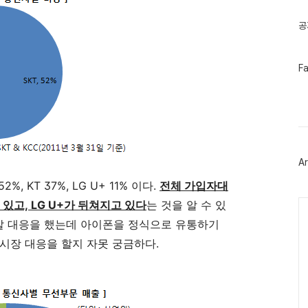
글
공
페
F
이
스
북
트
위
터
플
러
Ar
그
인
 KT 37%, LG U+ 11% 이다.
전체 가입자대
Ca
있고, LG U+가 뒤쳐지고 있다
는 것을 알 수 있
 잘 대응을 했는데 아이폰을 정식으로 유통하기
시장 대응을 할지 자못 궁금하다.