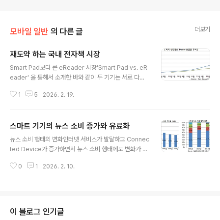
더보기
모바일 일반
의 다른 글
재도약 하는 국내 전자책 시장
글 내용
Smart Pad보다 큰 eReader 시장'Smart Pad vs. eR
eader' 을 통해서 소개한 바와 같이 두 기기는 서로 다른
시장을 형성하면서 성장하고 있다. 그 전까지는 Smart Pa
1
5
2026. 2. 19.
d의 등장으로 eReader 시장이 없어질 것이라는 예측도
강했다. 하지만, 최근 추이를 보면 Smart Pad의 성장은
완만하고 eReader는 오히려 가파르다. 이번 블랙프라이
스마트 기기의 뉴스 소비 증가와 유료화
데이 때, '킨들'시리즈와 태블릿 킨들 파이어 등으로 구성된
글 내용
킨들 패밀리 제품 매출이 작년같은 날의 4배가 되어 이슈
뉴스 소비 행태의 변화인터넷 서비스가 발달하고 Connec
가 되기도 하였다.킨들 파이어를 eReader 전용 기기로
ted Device가 증가하면서 뉴스 소비 행태에도 변화가 일
보기는 어렵지만 킨들 시리즈의 판매가 높다는 것은 그만
어나고 있다. 신문구독률은 2001년 51.3%에서 2010년
큼 전자책에 대한 관심이 많아지고 있는 것을 말한다. Pew
0
1
2026. 2. 10.
29.5%로 급하락하고 있다. 반면에 인터넷과 스마트폰을
Research Center 보고서에 의하면 미..
통해 뉴스를 소비하는 비율은 증가하고 있다. 2011년 뉴스
이용 매체 비중은 인터넷 15.9%로 종이신문이 차지한 13.
1%보다 높게 조사되었다. 종이신문에서 온라인과 스마트
기기로 뉴스의 주요 소비 매체가 종이신문에서 온라인과
이 블로그 인기글
스마트 기기로 빠르게 바뀌어 지고 있는 것이다. 이는 조선