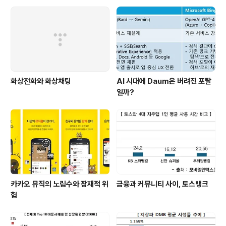
일보의 일평균 이용자수를 매체별로 비교해보면 더욱 명확
해진다. 조선일보의 종이신문 일평균 발행부수는 180만부
인데 반해 조선닷컴의 일평균 UV는 260만명으로 훨씬 높
다. 또한, 스마..
화상전화와 화상채팅
AI 시대에 Daum은 버려진 포탈
일까?
카카오 뮤직의 노림수와 잠재적 위
금융과 커뮤니티 사이, 토스뱅크
험