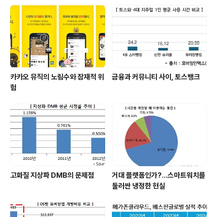
카카오 뮤직의 노림수와 잠재적 위
금융과 커뮤니티 사이, 토스뱅크
험
고화질 지상파 DMB의 문제점
거대 플랫폼인가?…스마트워치를
둘러싼 냉정한 현실