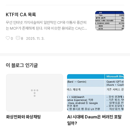
마음에 들어 소개를 한다. N95가 워낙에 여기저기서 사용되어서 폰에 대한 소
개 동영상은 아니고 전체 UI를 플래쉬로 만들었는데 상당히 동적인 느낌으로 잘
KTF의 CA 목록
되어 있고 속도 또한 빠르니 그 점을 중점으로 보면 될 듯 하다. * 2008/02/2
글 내용
2 18:07에 작성한 글의 백업본입니다.
무선 인터넷 가치사슬에서 일반적인 CP와 이통사 중간에
는 MCP가 존재하게 된다. 이와 비슷한 용어로는 CA(Co
ntents Aggregator)가 있는데 원론적인 용어로는 CA
0
8
2025. 11. 3.
는 다수의 유통 채널을 확보해야 하지만 무선인터넷의 폐
쇄적인 구조상 하나의 이통사에 종속되는 것이 현실이어서
MCP와 동일한 개념으로 치부된다. 각 이통사마다 MCP
던 CA던 용어가 다를 뿐 모두 이러한 개념이 존재하게 된
다. 얼마전 누군가에게 부탁을 받아 현재 KTF의 CA 목록
이 블로그 인기글
을 구해봤다. 예전에는 Na 모바일과 Darama의 CA인 아
이코나 성인 CA인 KTH 등도 존재했으나 지금은 각각의
서비스를 중지하면서 자연스레 CA에서도 제외가 되었다.
혹시 빠진 부분이나 잘못된 부분이 있으면 댓글로 알려주
어 모두가 공유할 수 있으면..
화상전화와 화상채팅
AI 시대에 Daum은 버려진 포탈
일까?