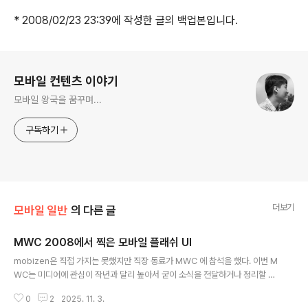
* 2008/02/23 23:39에 작성한 글의 백업본입니다.
로그 정보
모바일 컨텐츠 이야기
모바일 왕국을 꿈꾸며...
구독하기
더보기
모바일 일반
의 다른 글
MWC 2008에서 찍은 모바일 플래쉬 UI
글 내용
mobizen은 직접 가지는 못했지만 직장 동료가 MWC 에 참석을 했다. 이번 M
WC는 미디어에 관심이 작년과 달리 높아서 굳이 소식을 전달하거나 정리할 필
요가 없을 정도이다. MWC에 대한 정리는 고수들이 정리해 놓으신 자료를 참고
0
2
2025. 11. 3.
하고, 동료가 찍어온 동영상 중에서 N95 위에서 돌아가는 모바일 Flash UI가