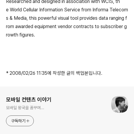
Researched and designed in association with WCIS, th
e World Cellular Information Service from Informa Telecom
s & Media, this powerful visual tool provides data ranging f
rom awarded equipment vendor contracts to subscriber g
rowth figures.
* 2008/02/26 11:35에 작성한 글의 백업본입니다.
로그 정보
모바일 컨텐츠 이야기
모바일 왕국을 꿈꾸며...
구독하기