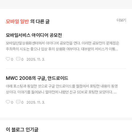
더보기
모바일 일반
의 다른 글
모바일서비스 아이디어 공모전
글 내용
모바일단말상용화센터에서 아이디어 공모전을 연다. 이러한 공모전의 문제점은
주최측의 시도는 좋으나 입상 후의 상용화 여부이다. 대부분의 서비스가 이통사
의 테두리 안에 있는데 공모전에 입상 한 후에 그 테투리 안에 들어가서 성공하
0
0
2025. 11. 3.
는 경우가 드물다. 오히려 자신의 아이디어만 노출되고 그 아이디어가 주최측에
귀속되는 결과만 만들어 진다. 주최측도 처음에는 상용화에 대해서 적극적이지
만 이통사의 높은 벽에 몇번 부딪히다가 보면 서비스의 성공보다는 상용화 그
MWC 2008의 구글, 안드로이드
자체에만 목적을 두게 되버린다. 심지어 이통사에서 진행하는 이런 아이디어 공
글 내용
모전도 팀끼리의 경쟁에 부딪혀 마케팅의 힘을 못 받을 때가 많으니 이통사 밖
아래 포스팅과 동일한 것으로 구글 안드로이드를 퀄컴에서 포팅한 내용의 동영
에서는 말할 나위가 없다. 관심이 있는 사람은 시도는 해보지만, 상용화에 크게
상이다. 이야기를 들어보니 얼마전에 나왔던 신규 SDK로 포팅한 모양이다. 많
기대를 걸지 않기를 권한다. 만일..
은 미디어 보도 자료를 통해 안드로이드를 보았겠지만 플레이 타임도 그리 길지
0
0
2025. 11. 3.
않으니 혹시나 궁금하신 분은 참고로 보시기를~ * 2008/02/23 23:39에 작
성한 글의 백업본입니다.
이 블로그 인기글