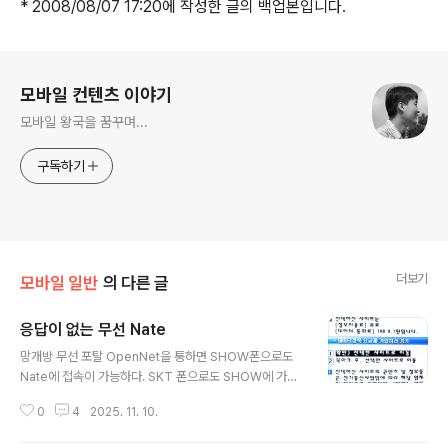
* 2008/08/07 17:20에 작성한 글의 백업본입니다.
로그 정보
모바일 컨텐츠 이야기
모바일 왕국을 꿈꾸며...
구독하기
더보기
모바일 일반
의 다른 글
응답이 없는 무선 Nate
글 내용
망개방 무선 포탈 OpenNet을 통하면 SHOW폰으로도
Nate에 접속이 가능하다. SKT 폰으로도 SHOW에 가능
한것으로 알고 있는데 가지고 있는 SKT폰으로는 모조리
0
4
2025. 11. 10.
OpenNet에 'SHOW'가 없어서 확인을 해보지는 못했다.
아쉬운게 몇가지 있어서 망개방을 통한 이통사 포탈의 의