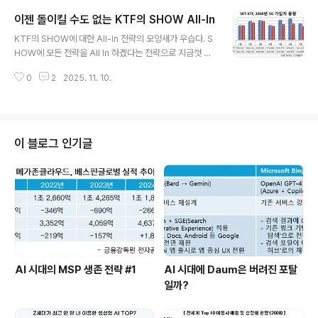
미를 정리해보려고 오늘 접속을 해 보았다. 아래와 같은 화
이젠 돌이킬 수도 없는 KTF의 SHOW All-In
면이 뜨고 1번을 선택했다. 그랬더니 웬일인지 접속이 안되
글 내용
고 아래 화면만 덩그렇게 내 폰에 떠 있다. 일시적인 현상인
KTF의 SHOW에 대한 All-In 전략의 모양새가 우습다. S
줄 알았는데 아침부터 현재까지 계속 이 상태이다. Nate의
HOW에 모든 전략을 All In 하겠다는 전략으로 지금껏 버
QA는 까다롭기로 유명하다. Nate 포탈내에 문제가 있는
텨왔지만 mobizen이 그동안 신나게 비웃어왔던 영상통
페이지가 뜨면 곧바로 해당 개발사에게 연락이 와서 수정
0
2
2025. 11. 10.
화는 좀처럼 킬러 서비스가 될 기미가 없으며, 3G에서 1위
을 하라고 이야기 한다. 그런데 정작 망개방을 통한 자기네
를 하겠다는 위치마저 위태로와 보인다. LGT의 OZ처럼
들 포탈 관리는 이모..
얼리아답터들에게 지지를 받는 서비스도 없으며, 절대 3G
에 All-In은 아니라고 강조하는 SKT에게 가입자수 1위로
곧 뺏길 처지에 놓여 있다. 사실 블로그를 통해 몇차례 비슷
이 블로그 인기글
한 이야기를 했었지만 '전력을 다하는' KTF는 '전력을 다
하지 않는' SKT에 비해 2007년 9월 이후로 3G 순증 가
입자를 한번도 이겨 본적이 없다.물론, SKT 역시 너무 많
은 마케팅 비용으로 비난을 받고 있지만 KTF처럼 가입자
를..
AI 시대의 MSP 생존 전략 #1
AI 시대에 Daum은 버려진 포탈
일까?