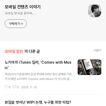
모바일 컨텐츠 이야기
모바일 왕국을 꿈꾸며...
구독하기
더보기
모바일 일반
의 다른 글
노키아의 iTunes 킬러, 'Comes with Mus
ic'
글 내용
작년(2007년)말부터 온갖 루머와 DRM 등의 문제로 이슈
가 되었던 노키아의 'Comes with Music'이 드디어 공식
적으로 런칭을 선언을 했다. 이번 'Comes with Music'
0
0
2025. 11. 10.
서비스는 영국에서 실시되며 노키아의 'Comes With Mu
sic'에디션 모델을 구입하면 구입후 1년 동안 해당 서비스
에서 mp3을 무제한으로 다운 받을 수 있다. 논란이 되었
본질을 벗어난 WIPI 논쟁, 누구를 위한 타협?
던 DRM은 없는 것으로 알려져서 1년이 지나더라도 폰에
글 내용