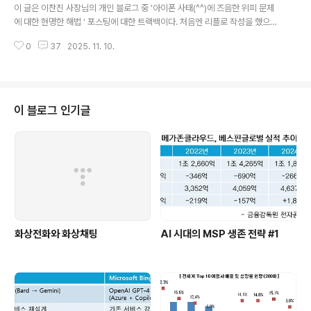
서 삭제가 되지 않는 한 계속 음악을 플레이 할 수 있는 것
이 글은 이찬진 사장님의 개인 블로그 중 '아이폰 사태(^^)에 즈음한 위피 문제
으로 현재까지는 알려져 있다.(루머가 많았던 서비스이니
에 대한 현명한 해법 ' 포스팅에 대한 트랙백이다. 처음엔 리플로 작성을 했으나
만큼 확인이 좀 필요하다.) 가장 먼저 적용하는 모델은 'No
Dreamwiz 블로그에는 홈페이지 정보를 공개할 수도 없고 500Byte라는 한
kia 5310 XpressMusic' 으로 오늘(2008년 9월 2일)
0
37
2025. 11. 10.
계가 있어 트랙백으로 작성한다. 이사장님의 글은 논점을 풀어가는 방식과 현실
부터 http://www.carphonew..
적인 대안이라는 점에서는 수긍이 가지만 가장 중요한 '감동'은 느낄 수 없는 논
리이다. WIPI 라는 뜨거운 감자의 국가적인 정책을 바꾸는게 개인적인 취향의
몇몇 단말을 국내에 도입하기 위한 제안을 하는 것에는 동의를 할 수가 없기 때
문이다. WIPI는 무척이나 훌륭한 솔루션이다. 경쟁사와의 차별성을 내세우는
이 블로그 인기글
이통사나 단말벤더의 입장에서야 장점과 단점이 동시에 존재하고, 시장 점유율
에 따라 ..
화상전화와 화상채팅
AI 시대의 MSP 생존 전략 #1