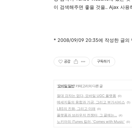
이 검색해주면 좋을 것을.. Ajax 사
* 2008/09/09 20:35에 작성한 
공감
구독하기
'
모바일 일반
' 카테고리의 다른 글
절대 강자는 없다, 모바일 UGC 플랫폼
(0)
메세지들의 융합과 가공, 그리고 부가서비스
(5)
LBS의 진화, 그리고 미래
(0)
플랫폼과 브라우저 전쟁터, 그 끝에는...
(4)
노키아의 iTunes 킬러, 'Comes with Music'
(0)