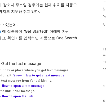
리
가 장소나 주소일 경우에는 현재 위치를 자동으
원
까지도 지원해주고 있다.
Pa
 수 있는데,
A
h
에 접속하여 "Get Started!" 아래에 자신
고, 확인키를 입력하면 자동으로 One Search
T
무
모
ph
최
최
근
글
과
인
최
기