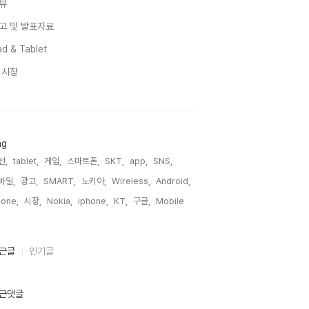
뷰
고 및 발표자료
d & Tablet
I 시장
ag
선,
tablet,
게임,
스마트폰,
SKT,
app,
SNS,
바일,
광고,
SMART,
노키아,
Wireless,
Android,
one,
시장,
Nokia,
iphone,
KT,
구글,
Mobile,
근글
인기글
근댓글