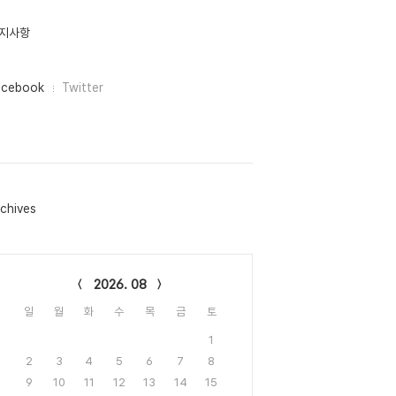
지사항
acebook
Twitter
chives
lendar
2026. 08
일
월
화
수
목
금
토
1
2
3
4
5
6
7
8
9
10
11
12
13
14
15