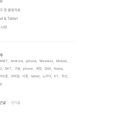
뷰
고 및 발표자료
d & Tablet
I 시장
ag
MART,
Android,
iphone,
Wireless,
Mobile,
고,
SKT,
구글,
phone,
게임,
SNS,
Nokia,
마트폰,
모바일,
시장,
tablet,
노키아,
KT,
무선,
p,
근글
인기글