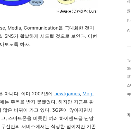
리
원
Pa
se, Media, Communication을 극대화한 것이
A
바일 SNS가 활발하게 시도될 것으로 보인다. 이번
알아보도록 하자.
T
S
광
스
 아니다. 이미 2003년에
newtgames
,
Mogi
ap
에는 주목을 받지 못했었다. 하지만 지금은 환
많은 바뀌어 가고 있다. 3G폰이 많아지면서
최
최
아지고, 스마트폰을 비롯한 여러 하이엔드급 단말
근
글
은 무선만의 서비스에서는 식상한 점이지만 기존
과