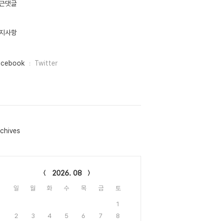
근댓글
지사항
acebook
Twitter
chives
lendar
2026. 08
일
월
화
수
목
금
토
1
2
3
4
5
6
7
8