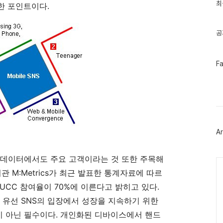
인
최
한 포인트이다.
기
글
공
페
F
이
스
북
트
위
터
플
러
Ar
그
인
선 데이터에서도 주요 고객이라는 것 또한 주목해
Ca
 M:Metrics가 최근 발표한 통계자료에 따르
와 UCC 참여율이 70%에 이른다고 밝히고 있다.
 대형 유선 SNS의 입장에서 성장을 지속하기 위한
선택이 아닌 필수이다. 개인화된 디바이스에서 핸드