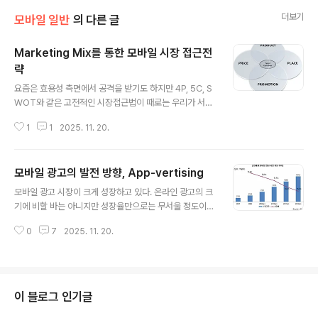
더보기
모바일 일반
의 다른 글
Marketing Mix를 통한 모바일 시장 접근전
략
글 내용
요즘은 효용성 측면에서 공격을 받기도 하지만 4P, 5C, S
WOT와 같은 고전적인 시장접근법이 때로는 우리가 서있
는 위치를 점검할 때 좋은 방법이 되곤 한다. 이번 포스트에
1
1
2025. 11. 20.
서는 Marketing Mix 을 통해 모바일 시장 접근전략을 가
볍게 리뷰해보도록 하겠다. 1. 제품(Product) 제품기획을
할 때 흔히 이야기 되는 것이 User's Value와 Market T
모바일 광고의 발전 방향, App-vertising
rend, 차별성등 이다. 시장 Insight가 풍부한 기획자일 수
글 내용
록 더욱 강조하는 측면이고, 너무나 당연한 이야기이다. 하
모바일 광고 시장이 크게 성장하고 있다. 온라인 광고의 크
지만, 뭐든 지나치면 위험한 법이다. 평소에 가장 강조하는
기에 비할 바는 아니지만 성장율만으로는 무서울 정도이
것 중에 하나가 모바일 시장은 'Time to Market'이라는
다. 최근 모바일 광고 시장에서 주목해야 할 것은 헤게모니
것이다. 'Time to Market'을 통해서 하고 싶은 이야기는
0
7
2025. 11. 20.
의 이동이다. 얼마전까지만 해도 모바일 광고라는 것은 타
'User's Valu..
겟 사용자를 대상으로 SMS를 발송하는 프로모션형태를
벗어나지 못했다. 이렇게 초보적인 광고형태를 오래동안
벗어나지 못한 이유는 모바일 광고 시장이 광고 전문 기업
이 아닌 이통사 중심으로 흘러갔기 때문이다. 최근에 아이
이 블로그 인기글
폰의 등장과 앱스토어의 성공으로 인해 광고가 단순한 SM