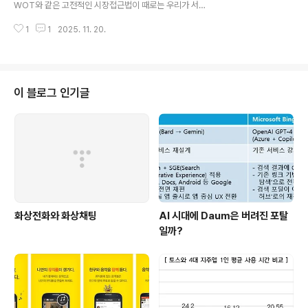
WOT와 같은 고전적인 시장접근법이 때로는 우리가 서있
로 각 비율을 보면 이동전화 55.80%, 시내전화 26.59%,
는 위치를 점검할 때 좋은 방법이 되곤 한다. 이번 포스트에
유선인터넷 18.59%를 차지하고 있다. 시내전화 가입율을
1
1
2025. 11. 20.
서는 Marketing Mix 을 통해 모바일 시장 접근전략을 가
갈수록 ..
볍게 리뷰해보도록 하겠다. 1. 제품(Product) 제품기획을
할 때 흔히 이야기 되는 것이 User's Value와 Market T
rend, 차별성등 이다. 시장 Insight가 풍부한 기획자일 수
록 더욱 강조하는 측면이고, 너무나 당연한 이야기이다. 하
이 블로그 인기글
지만, 뭐든 지나치면 위험한 법이다. 평소에 가장 강조하는
것 중에 하나가 모바일 시장은 'Time to Market'이라는
것이다. 'Time to Market'을 통해서 하고 싶은 이야기는
'User's Valu..
화상전화와 화상채팅
AI 시대에 Daum은 버려진 포탈
일까?