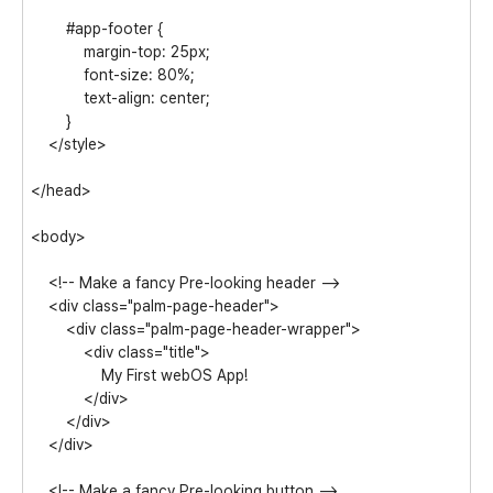
#app-footer {
margin-top: 25px;
font-size: 80%;
text-align: center;
}
</style>
</head>
<body>
<!-- Make a fancy Pre-looking header -->
<div class="palm-page-header">
<div class="palm-page-header-wrapper">
<div class="title">
My First webOS App!
</div>
</div>
</div>
<!-- Make a fancy Pre-looking button -->