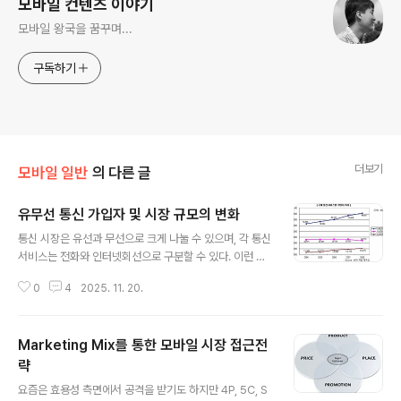
모바일 컨텐츠 이야기
모바일 왕국을 꿈꾸며...
구독하기
더보기
모바일 일반
의 다른 글
유무선 통신 가입자 및 시장 규모의 변화
글 내용
통신 시장은 유선과 무선으로 크게 나눌 수 있으며, 각 통신
서비스는 전화와 인터넷회선으로 구분할 수 있다. 이런 기
준으로 국내 유무선 통신 시장을 가입자와 매출을 기준으
0
4
2025. 11. 20.
로 비교해보도록 하자. 위의 표를 통해 이동전화의 가입자
가 월등히 높다는 것을 알 수가 있다. 2008년말 기준으로
보면 각서비스별 인구당 보급율이 이동전화 93.8%, 시내
Marketing Mix를 통한 모바일 시장 접근전
전화 45.5%, 유선인터넷 31.8%이다. 시내전화와 유선인
터넷은 보통 한가정에 한 회선 정도만 필요하지만, 이동전
략
글 내용
화는 개인당 사용하니 이동전화의 가입자가 많을 수 밖에
요즘은 효용성 측면에서 공격을 받기도 하지만 4P, 5C, S
없다. 2008년 전체 통신 가입자 83,214(천명)을 기준으