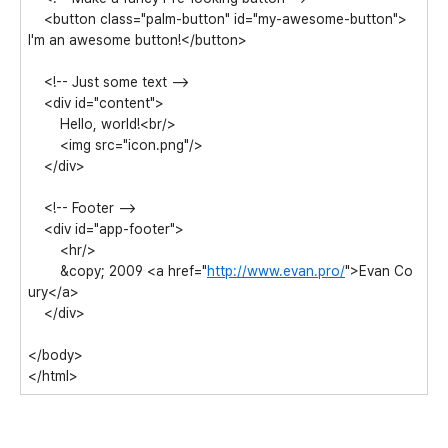
<button class="palm-button" id="my-awesome-button">
I'm an awesome button!</button>
<!-- Just some text -->
<div id="content">
Hello, world!<br/>
<img src="icon.png"/>
</div>
<!-- Footer -->
<div id="app-footer">
<hr/>
&copy; 2009 <a href="
http://www.evan.pro/
">Evan Co
ury</a>
</div>
</body>
</html>