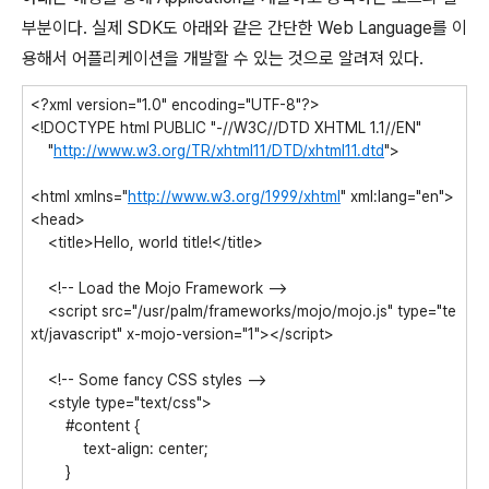
부분이다. 실제 SDK도 아래와 같은 간단한 Web Language를 이
용해서 어플리케이션을 개발할 수 있는 것으로 알려져 있다.
<?xml version="1.0" encoding="UTF-8"?>
<!DOCTYPE html PUBLIC "-//W3C//DTD XHTML 1.1//EN"
"
http://www.w3.org/TR/xhtml11/DTD/xhtml11.dtd
">
<html xmlns="
http://www.w3.org/1999/xhtml
" xml:lang="en">
<head>
<title>Hello, world title!</title>
<!-- Load the Mojo Framework -->
<script src="/usr/palm/frameworks/mojo/mojo.js" type="te
xt/javascript" x-mojo-version="1"></script>
<!-- Some fancy CSS styles -->
<style type="text/css">
#content {
text-align: center;
}