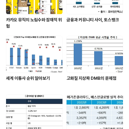
카카오 뮤직의 노림수와 잠재적 위
금융과 커뮤니티 사이, 토스뱅크
험
세계 이통사 순위 알아보기
고화질 지상파 DMB의 문제점