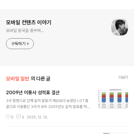
로그 정보
모바일 컨텐츠 이야기
모바일 왕국을 꿈꾸며...
구독하기
더보기
모바일 일반
의 다른 글
2009년 이통사 성적표 결산
글 내용
3사 합병으로 인해 실적 발표가 예상보다 늦었던 LGT를
끝으로 이동통신 3사가 모두 2009년도 실적 발표를 하였
다. SKT는 매출 12조 1012억원, 영업이익 2조 1793 억
0
3
2025. 12. 13.
원, 당기순이익 1조 2883 억원을 달성하였다. KT는 연간
누적 매출은 18조 9,558억 원을 달성했다. 명퇴비용을 제
외한 연간 누적 영업이익은 1조 8,216억 원으로 가이던스