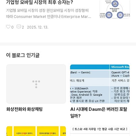
기업형 모바일 시장의 최후 승자는?
를 달성했다. 명퇴비용을 포함할 시 연간 누적 영업이익은
글 내용
9,452억 원이다. LGT의 서비스 매출은 가입자 증가 및
기업형 모바일 시장의 성장 원인모바일 시장이 성장함에
우량 고객 증가에 따라 전년대비 4.2% 증가한 3조5772
따라 Consumer Market 만큼이나 Enterprise Mark
억원을 기록했으며 영업이익과 당기순이익은 전년대비 각
et의 움직임이 활발해지고 있다. 모바일 기업 시장이 활기
각 2.1%, 8.7% 증가한 3869억원, 3081억원을 기록했
0
2
2025. 12. 13.
를 띄는 원인은 크게 유무선 기업 솔루션에 대한 Needs,
다.통신 회사들이 합병을 하게 되면서 실적발표에서 무선
M2M 시장의 성장, LBS기술의 발전 등을 들 수 있다.유무
만..
선 기업 솔루션으로는 모바일 오피스, UM(Unified Mes
saging), IM(Instant Messaging), FMC, 화상회의, Pu
sh E-mail 등이 발전하고 있으며, 스마트폰의 사용 증가로
이 블로그 인기글
이미 개화기를 맞이하고 있다. M2M(Machine To Mac
hine) 시장 역시 뜨거운 이슈이다. 디바이스와 기계간의 통
신을 시작으로하여 산업 자동화, 실시간 모니터링, 원격제
어, CCTV 활용 등의..
화상전화와 화상채팅
AI 시대에 Daum은 버려진 포탈
일까?