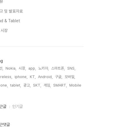
뷰
고 및 발표자료
d & Tablet
I 시장
ag
선,
Nokia,
시장,
app,
노키아,
스마트폰,
SNS,
reless,
iphone,
KT,
Android,
구글,
모바일,
one,
tablet,
광고,
SKT,
게임,
SMART,
Mobile,
근글
인기글
근댓글