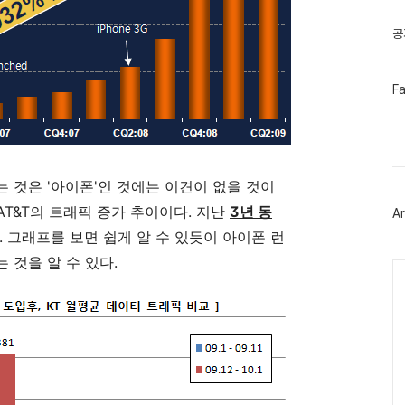
글
공
페
F
이
스
북
트
위
터
 것은 '아이폰'인 것에는 이견이 없을 것이
플
러
 AT&T의 트래픽 증가 추이이다. 지난
3년 동
Ar
그
인
. 그래프를 보면 쉽게 알 수 있듯이 아이폰 런
 것을 알 수 있다.
Ca