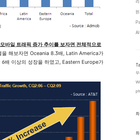
리
원
Pa
A
 모바일 트래픽 증가 추이를 보자면 전체적으로
해보자면 Oceania 8.3배, Latin America가
배 이상의 성장을 하였고, Eastern Europe가
T
무
Wi
ph
최
최
근
글
과
인
최
기