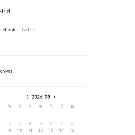
지사항
acebook
Twitter
chives
lendar
2026. 08
일
월
화
수
목
금
토
1
2
3
4
5
6
7
8
9
10
11
12
13
14
15