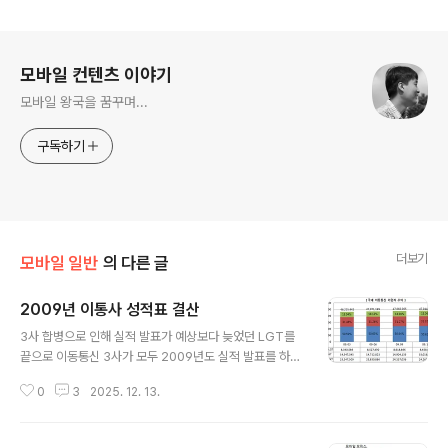
로그 정보
모바일 컨텐츠 이야기
모바일 왕국을 꿈꾸며...
구독하기
더보기
모바일 일반
의 다른 글
2009년 이통사 성적표 결산
글 내용
3사 합병으로 인해 실적 발표가 예상보다 늦었던 LGT를
끝으로 이동통신 3사가 모두 2009년도 실적 발표를 하였
다. SKT는 매출 12조 1012억원, 영업이익 2조 1793 억
0
3
2025. 12. 13.
원, 당기순이익 1조 2883 억원을 달성하였다. KT는 연간
누적 매출은 18조 9,558억 원을 달성했다. 명퇴비용을 제
외한 연간 누적 영업이익은 1조 8,216억 원으로 가이던스