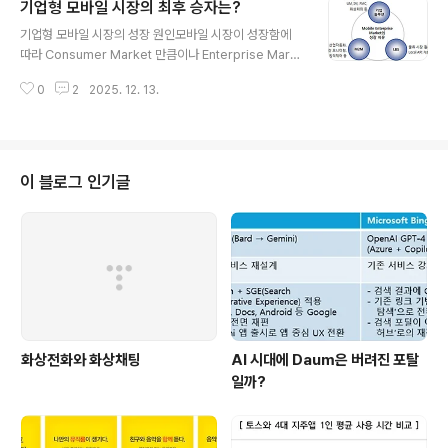
기업형 모바일 시장의 최후 승자는?
를 달성했다. 명퇴비용을 포함할 시 연간 누적 영업이익은
글 내용
9,452억 원이다. LGT의 서비스 매출은 가입자 증가 및
기업형 모바일 시장의 성장 원인모바일 시장이 성장함에
우량 고객 증가에 따라 전년대비 4.2% 증가한 3조5772
따라 Consumer Market 만큼이나 Enterprise Mark
억원을 기록했으며 영업이익과 당기순이익은 전년대비 각
et의 움직임이 활발해지고 있다. 모바일 기업 시장이 활기
각 2.1%, 8.7% 증가한 3869억원, 3081억원을 기록했
0
2
2025. 12. 13.
를 띄는 원인은 크게 유무선 기업 솔루션에 대한 Needs,
다.통신 회사들이 합병을 하게 되면서 실적발표에서 무선
M2M 시장의 성장, LBS기술의 발전 등을 들 수 있다.유무
만..
선 기업 솔루션으로는 모바일 오피스, UM(Unified Mes
saging), IM(Instant Messaging), FMC, 화상회의, Pu
sh E-mail 등이 발전하고 있으며, 스마트폰의 사용 증가로
이 블로그 인기글
이미 개화기를 맞이하고 있다. M2M(Machine To Mac
hine) 시장 역시 뜨거운 이슈이다. 디바이스와 기계간의 통
신을 시작으로하여 산업 자동화, 실시간 모니터링, 원격제
어, CCTV 활용 등의..
화상전화와 화상채팅
AI 시대에 Daum은 버려진 포탈
일까?