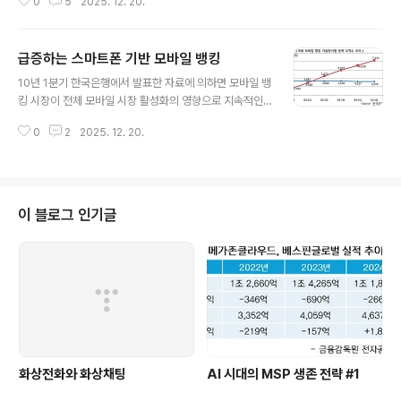
0
5
2025. 12. 20.
WAC에서 KT와 SKT가 단순한 참여가 아니라 주도적인
역할를 한 것으로 알려지고, 이러한 배경에 대한 다양한 전
망과 예측이 나오게 된다.그리고 한달 후, 방통위를 중심으
급증하는 스마트폰 기반 모바일 뱅킹
로 한 국내 이통사 CEO 간담회를 통해 국내에서 통합 앱스
글 내용
토어를 구축하기로 합의한다. 앱스토어의 방향성은 매우
10년 1분기 한국은행에서 발표한 자료에 의하면 모바일 뱅
명확한다. 국내 통합 앱스토어에서 Web Platform을 중
킹 시장이 전체 모바일 시장 활성화의 영향으로 지속적인
심으로 개발하면서 필요한 기술적인 노하우를 경험하면서
성장세를 유지하고 있음을 알 수 있다. 이번 분기 인터넷 뱅
표준을 빠르게 만들어내고, 이를 WAC에 적용하여 세계 표
0
2
2025. 12. 20.
킹 중 모바일 뱅킹의 비중은 이용건수 기준 7.0%, 이용금
준을 리드하겠다는 방통위와 국내 이통사들의 의지인 것이
액 기준 1.1%를 기록하였다. 기술방식별 등록 고객수를 보
다. 문장만으로 놓고 ..
면 09년 2분기 이후 VM 방식을 사용하는 고객이 대부분
을 보이고 있으며, IC칩 방식은 소폭 하락세를 유지하고 있
다. 이번 분기 전체 모바일 뱅킹 사용 고객수는 1,185만명
이 블로그 인기글
을 기록하였고, 이는 전분기 대비 6.1% 증가한 것이다. 이
통사의 모바일 뱅킹 가입자 추이를 보면 10년 2월말 현재
256만명으로 SKT 124 만명(48.43%), KT 90만명(3
5.15%), LGT 42만명(16.40%) 등으로 보고..
화상전화와 화상채팅
AI 시대의 MSP 생존 전략 #1