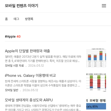
모바일 컨텐츠 이야기
홈
태그
방명록
Apple
40
Apple의 단말별 판매량과 매출
얼마전, 애플은 2013년 2분기 실적 발표를 하였다. 해당 자료에 의하
면 총 5,418만대의 기기를 판매하였다. 특히, 저조할 것으로 예상되
었던 iPhone 판매량은 3,124만대를 기록하여 시장을 놀라게 했다.
모바일 시장 자료
2026.05.12
반면에 iPad의 판매량은 예상치였던 1,800만대에 훨씬 못 미치는
1,461만대를 기록하였다. 매출을 보면 애플은 이제는 모바일 기기를
iPhone vs. Galaxy 이용행태 비교
판매하는 회사로 완전히 변모했음을 알 수 있다. iPhone의 매출은
현재 전세계 스마트폰 시장을 양분하는 제조사는 애플과 삼성이다. 아
181억달러이고 이는 전체 매출의 51.4%를 차지한다. iPad의 매출
이폰은 스마트폰 혁명을 이끌어 냈으며 수직통합의 힘을 증명하고 있
도 63.7억달러로 48.9억달러를 기록한 Mac의 수익보다 높은 것으
다. 삼성의 갤럭시 시리즈는 스마트폰의 대중화를 만들어낸 일등공신
모바일 일반
2026.05.12
로 나타났다. * 2013/08/01 20:04에 작성한 글의 백업본입니다.
이다. 모 회사 안드로이드 매출의 40.2%가 갤럭시 S3와 S2에서 발
생할 정도로 안드로이드 진영에서의 영향력이 막강하다. 안드로이드
모바일 생태계의 충성도와 ARPU
와 iOS의 비교 자료는 몇차례 포스팅 했지만 아이폰과 갤럭시를 비교
생태계 전쟁에 관심없는 사용자모바일 산업에서 '생태계'는 매우 중요
한 적은 없어 이번에 관련 자료 몇가지를 공유해보고자 한다. * 참고
한 의미를 가지고 있다. 사업자간 경쟁구도가 단순한 서비스에서 플랫
포스팅- 국내 iOS vs. Android 사용자 비교- Android와 iOS의