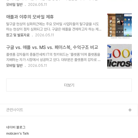
폼으로 확대되면서 풍성한 생태계를 확보하는 것이 생존을 위한 필수
모바일 일반
2026.05.11
CTR 비교- iOS와 Android의 Mobile App 사용 유지율 비교- 전
조건이 되었다. 하지만, 사용자들은 공급자들과는 달리 생태계에 대한
세계 iOS & Android 앱 수익 추이- iOS vs. Android, 모바일..
관심도가 매우 낮은 것으로 조사되었다.Forrester Research에서
애플과 야후의 모바일 제휴
전세계 IT 종사자 9766명을 대상으로 모바일 생태계에 대한 충성도
탈구글 현상의 심화최근에는 주요 모바일 사업자들의 탈구글을 시도
의 정도를 조사하였다. 조사 결과, 특정 생태계에 대한 선호도가 존재
하는 현상이 점차 심화되고 있다. 구글은 애플을 견제하고자 하는 제조
하지 않는 'Free Radicals군'이 전체의 85%를 차지했다. 사용하는
사와 통신사를 안드로이드를 통해 결집시키며 모바일 시장을 장악할
원고 및 발표자료
2026.05.11
여러 생태계 중에 특정 제품에 대한 선호도가 높은 'Loyalists군'은
수 있었다. 하지만, 구글이 모토로라를 인수하면서 자체 단말 생산 능
9%, 하나의 생태계만을 고집하는 'Devotees군'은 6%에 불과했
력을 갖추고 구글 플레이에서 플랫폼 지배력을 높이면서 대형사업자
다. 플랫..
구글 vs. 애플 vs. MS vs. 페이스북, 수익구조 비교
들이 구글의 영향력을 벗어나고자 하는 시도가 시작되었다.대표적인
플랫폼 강자들의 충돌전세계 IT의 핫키워드는 '플랫폼'이며 플랫폼을
사례가 Android Clone의 등장이다. 아마존과 바이두는 안드로이드
지배하는 자가 시장에서 성공하고 있다. 대부분은 플랫폼의 강자로 구
를 기반으로 구글 서비스를 자사의 서비스로 대체하며 자체 OS를 개
글, 애플, MS, 페이스북 등을 언급하는데 큰 이견은 없을 것이다. 이들
모바일 일반
2026.05.11
발하였고 고유한 생태계를 구축하고 있다. 안드로이드의 대체제를 만
은 수직 통합을 시도하면서 고유한 생태계를 구축해 나가고 있다. 이렇
들려고 하는 시도도 빠르게 진행되고 있다. MWC 2013에서는 타이
다보니 서로 경쟁을 하고 충동할 수 밖에 없는 상황이 연출되고 있다.
젠, 파이어폭스 OS, 우분투 터치 등과 같이 안드로..
간혹 지인들이 누가 플랫폼 전쟁의 승리자가 될 것 같냐는 질문을 하곤
더보기
한다. 이럴 때면 항상 '단기간에 승자가 가려지지 않을 것'이라고 대답
을 한다. 물론, 뻔한 답이지만 대답보다는 이유가 중요하다. 이들은 다
양한 분야에서 서로 충돌하고 있기는 하지만 수익을 추구하는 방식과
사업의 목표가 상이하기 때문에 전면전이 될 수 없기 때문이다. 좀 더
명확한 차이를 이해하기 ..
관련사이트
네이버 블로그
mobizen's Talk