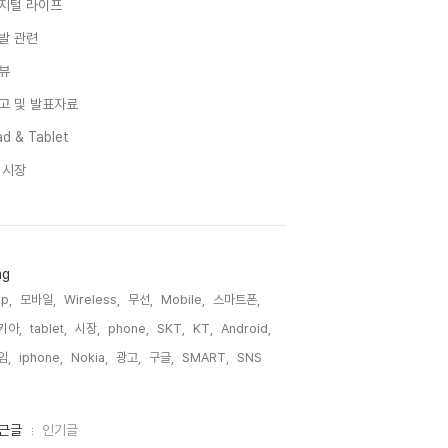
지털 라이프
발 관련
뷰
고 및 발표자료
d & Tablet
I 시장
ag
p,
모바일,
Wireless,
무선,
Mobile,
스마트폰,
키아,
tablet,
시장,
phone,
SKT,
KT,
Android,
임,
iphone,
Nokia,
광고,
구글,
SMART,
SNS,
근글
인기글