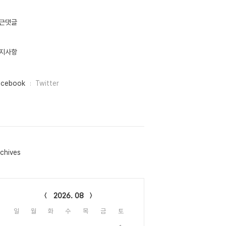
근댓글
지사항
acebook
Twitter
chives
lendar
2026. 08
일
월
화
수
목
금
토