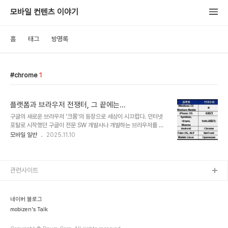
모바일 컨텐츠 이야기
홈
태그
방명록
chrome
1
플랫폼과 브라우저 전쟁터, 그 끝에는...
구글의 새로운 브라우저 '크롬'의 등장으로 세상이 시끄럽다. 인터넷
포탈로 시작했던 구글이 전문 SW 개발사나 개발하는 브라우저를 내
놓아도 그 브라우저의 성능과 구글의 노림수에는 관심이 많지만 아무
모바일 일반
2025.11.10
도 의외라는 반응은 없다. 다들 '당연하다'는 반응이다. 이제는 '컨버전
스'라는 용어 자체가 식상할만큼 각 플레이어들의 영역은 구분이 모호
해지고, BM도 서로간의 영역을 침범하고 있다. 어느 누구도 구글이
DeskTop 안에 떠 있는 브라우저에 갇혀있는 하나의 '사이트'라고 여
관련사이트
기지를 않는다. 이번 '크롬'에 대해서 이야기 하면서 자연스레 '안드로
이드' 이야기가 나오고 있고, 모두가 안드로이드에 '크롬'이 탑재되고,
API로 제공되어 3rd Party 개발사들이 브라우저 API에 접근할 수
네이버 블로그
있을 것이라는 예측을 ..
mobizen's Talk